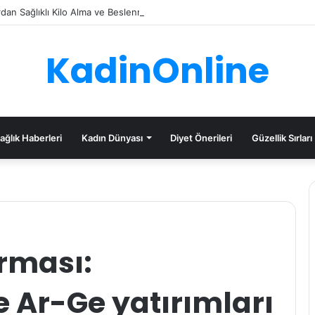
an Sağlıklı Kilo Alma ve Beslenme Tavsiyeleri
KadinOnline
ağlık Haberleri
Kadın Dünyası
Diyet Önerileri
Güzellik Sırları
rması:
 Ar-Ge yatırımları