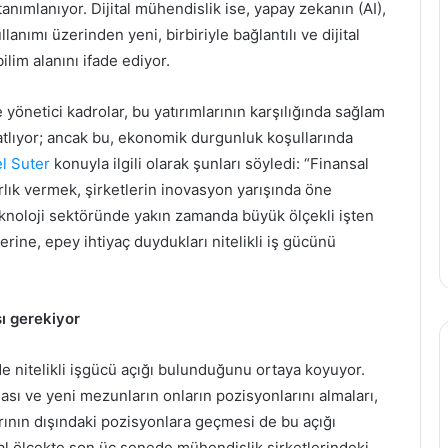
tanımlanıyor. Dijital mühendislik ise, yapay zekanın (AI),
anımı üzerinden yeni, birbiriyle bağlantılı ve dijital
ilim alanını ifade ediyor.
e yönetici kadrolar, bu yatırımlarının karşılığında sağlam
katlıyor; ancak bu, ekonomik durgunluk koşullarında
l Suter
konuyla ilgili olarak şunları söyledi: “Finansal
lık vermek, şirketlerin inovasyon yarışında öne
eknoloji sektöründe yakın zamanda büyük ölçekli işten
rine, epey ihtiyaç duydukları nitelikli iş gücünü
ı gerekiyor
de nitelikli işgücü açığı bulunduğunu ortaya koyuyor.
ı ve yeni mezunların onların pozisyonlarını almaları,
Günde
rının dışındaki pozisyonlara geçmesi de bu açığı
Kaç
obal ölçekte son üç senede mühendislik şirketlerindeki