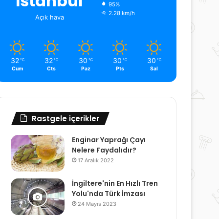
İstanbul
95%
2.28 km/h
Açık hava
32
32
30
30
30
℃
℃
℃
℃
℃
Cum
Cts
Paz
Pts
Sal
Rastgele içerikler
Enginar Yaprağı Çayı
Nelere Faydalıdır?
17 Aralık 2022
İngiltere'nin En Hızlı Tren
Yolu'nda Türk İmzası
24 Mayıs 2023