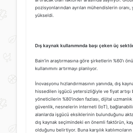
olları
Hakan
Ateş
pozisyonlarından ayrılan mühendislerin oranı, y
hakkında
yükseldi.
şikayet!
15 Ocak 2024
8
Rezan Epözde
8 Mart 2020
soru
Tırnakları Güçlendirmenin
Ateş hakkında 
sordu
Yolları
sordu
Dış kaynak kullanımında başı çeken üç sektör:
Bain’in araştırmasına göre şirketlerin %60’ı ön
kullanımını artırmayı planlıyor.
İnovasyonu hızlandırmasının yanında, dış kayna
hissedilen işgücü yetersizliğiyle ve fiyat artış
yöneticilerin %80’inden fazlası, dijital uzmanlık 
güvenlik, nesnelerin interneti (IoT), bağlanabil
alanlarda işgücü eksiklerinin bulunduğunu aktarı
dış kaynak seçimindeki en önemli faktörün, kay
olduğunu belirtiyor. Buna karşılık katılımcıları