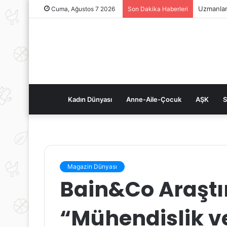
Uzmanlard
Cuma, Ağustos 7 2026
Son Dakika Haberleri
Kadın Dünyası
Anne-Aile-Çocuk
AŞK
S
Magazin Dünyası
Bain&Co Araştı
“Mühendislik ve