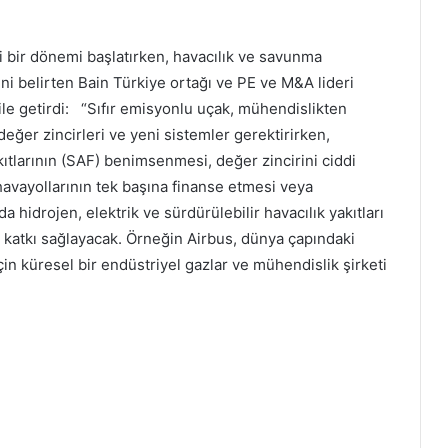
AgeSA, Üçüncü Çeyrekte 1.055
Milyon TL Kara Ulaştı
i bir dönemi başlatırken, havacılık ve savunma
ni belirten Bain Türkiye ortağı ve PE ve M&A lideri
Türkiye Finans ilk dokuz ayda ülke
dile getirdi: “Sıfır emisyonlu uçak, mühendislikten
ekonomisine 145,2 milyar TL'lik katkı
sağladı
eğer zincirleri ve yeni sistemler gerektirirken,
akıtlarının (SAF) benimsenmesi, değer zincirini ciddi
Güçlü büyümesini sürdüren Aydem
vayollarının tek başına finanse etmesi veya
Yenilenebilir Enerji ilk 9 ayda kurulu
a hidrojen, elektrik ve sürdürülebilir havacılık yakıtları
gücünü 1.168 MW'a yükseltti
 katkı sağlayacak. Örneğin Airbus, dünya çapındaki
çin küresel bir endüstriyel gazlar ve mühendislik şirketi
EİB'nin ihracatı Ekim ayında yüzde 4
arttı
Enerjisa Enerji'den İlk Dokuz Ayda 9
Milyar TL'lik Yatırım