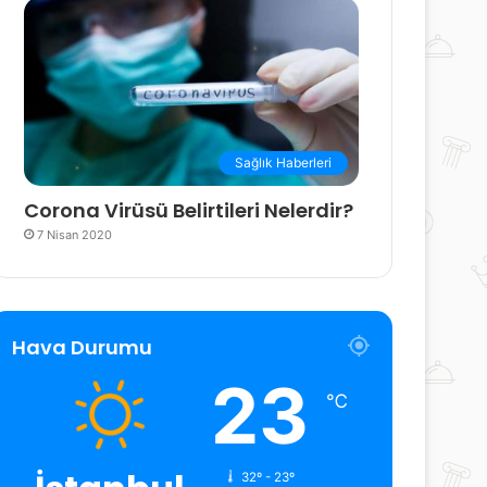
Sağlık Haberleri
Corona Virüsü Belirtileri Nelerdir?
7 Nisan 2020
Hava Durumu
23
℃
32º - 23º