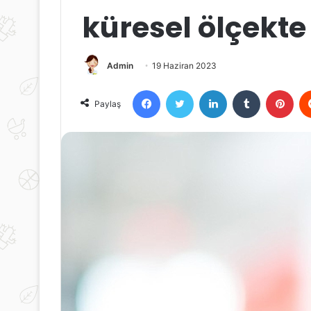
küresel ölçekte
Admin
19 Haziran 2023
Facebook
Twitter
LinkedIn
Tumblr
Pint
Paylaş