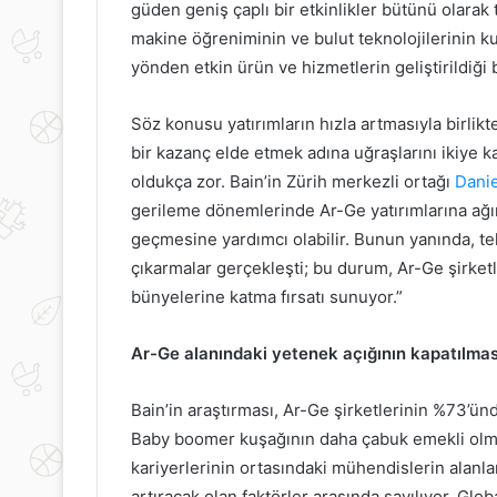
güden geniş çaplı bir etkinlikler bütünü olarak 
makine öğreniminin ve bulut teknolojilerinin kull
yönden etkin ürün ve hizmetlerin geliştirildiği b
Söz konusu yatırımların hızla artmasıyla birlikt
bir kazanç elde etmek adına uğraşlarını ikiye 
oldukça zor. Bain’in Zürih merkezli ortağı
Danie
gerileme dönemlerinde Ar-Ge yatırımlarına ağır
geçmesine yardımcı olabilir. Bunun yanında, t
çıkarmalar gerçekleşti; bu durum, Ar-Ge şirketle
bünyelerine katma fırsatı sunuyor.”
Ar-Ge alanındaki yetenek açığının kapatılmas
Bain’in araştırması, Ar-Ge şirketlerinin %73’ün
Baby boomer kuşağının daha çabuk emekli olmas
ırnakları
Rezan
kariyerlerinin ortasındaki mühendislerin alanla
Güçlendirmenin
Epözdemir’den
artıracak olan faktörler arasında sayılıyor. Gl