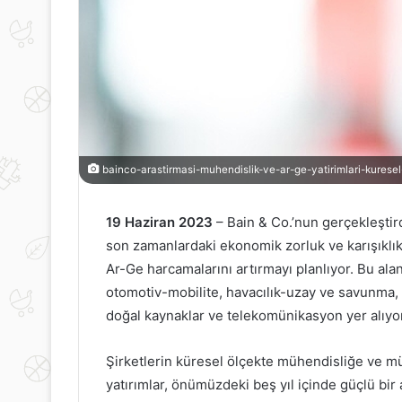
bainco-arastirmasi-muhendislik-ve-ar-ge-yatirimlari-kurese
19 Haziran 2023
– Bain & Co.’nun gerçekleştir
son zamanlardaki ekonomik zorluk ve karışıklık
Ar-Ge harcamalarını artırmayı planlıyor. Bu alan
otomotiv-mobilite, havacılık-uzay ve savunma, m
doğal kaynaklar ve telekomünikasyon yer alıyor
Şirketlerin küresel ölçekte mühendisliğe ve mü
yatırımlar, önümüzdeki beş yıl içinde güçlü bir