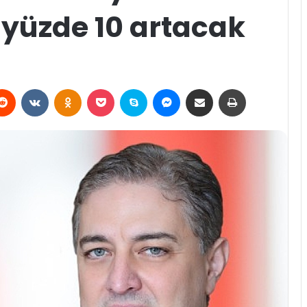
 yüzde 10 artacak
erest
Reddit
VKontakte
Odnoklassniki
Pocket
Skype
Messenger
E-Posta ile paylaş
Yazdır