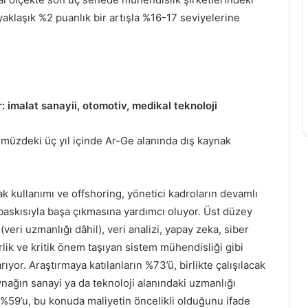
Litre
Su
aklaşık %2 puanlık bir artışla %16-17 seviyelerine
İçmeliyiz?
mir’den Hakan
şikayet! 8 soru
29 Aralık 2019
Günde Kaç Litre Su İçmeliyiz?
 imalat sanayii, otomotiv, medikal teknoloji
ümüzdeki üç yıl içinde Ar-Ge alanında dış kaynak
k kullanımı ve offshoring, yönetici kadroların devamlı
ı baskısıyla başa çıkmasına yardımcı oluyor. Üst düzey
(veri uzmanlığı dâhil), veri analizi, yapay zeka, siber
irlik ve kritik önem taşıyan sistem mühendisliği gibi
yor. Araştırmaya katılanların %73’ü, birlikte çalışılacak
nağın sanayi ya da teknoloji alanındaki uzmanlığı
n %59’u, bu konuda maliyetin öncelikli olduğunu ifade