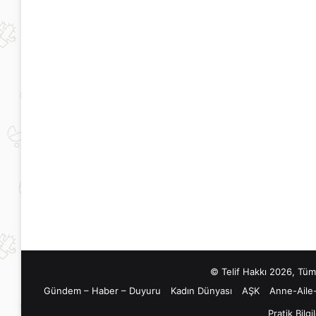
Adet
Gecikmesi
Kaç
Gün
Sürer?
2 Nisan 2020
Adet Gecikmesi Ka
Sürer?
© Telif Hakkı 2026, Tüm
Gündem – Haber – Duyuru
Kadın Dünyası
AŞK
Anne-Aile
Pratik Bilgi