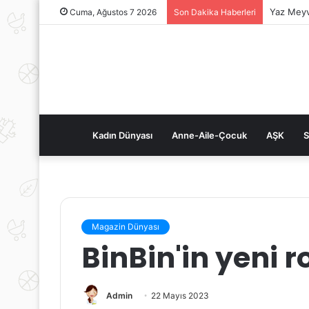
Yaz Meyv
Cuma, Ağustos 7 2026
Son Dakika Haberleri
Kadın Dünyası
Anne-Aile-Çocuk
AŞK
S
Magazin Dünyası
BinBin'in yeni 
Admin
22 Mayıs 2023