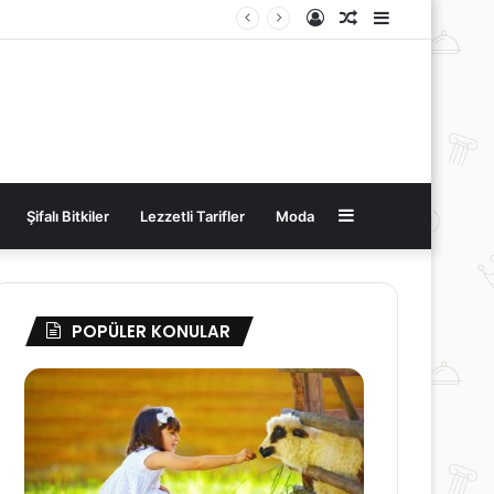
Kayıt
Rastgele
Kenar
Ol
Makale
Bölmesi
Kenar
Şifalı Bitkiler
Lezzetli Tarifler
Moda
Bölmesi
POPÜLER KONULAR