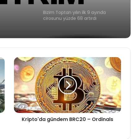
ek
Adel Kalemcilik, ilk dokuz ayda 409,9
milyon TL kâra ulaştı
AgeSA, Üçüncü Çeyrekte 1.055
Milyon TL Kara Ulaştı
Türkiye Finans ilk dokuz ayda ülke
ekonomisine 145,2 milyar TL'lik katkı
sağladı
Güçlü büyümesini sürdüren Aydem
Yenilenebilir Enerji ilk 9 ayda kurulu
gücünü 1.168 MW'a yükseltti
Kripto'da gündem BRC20 – Ordinals
Enerjisa Enerji'den İlk Dokuz Ayda 9
Milyar TL'lik Yatırım