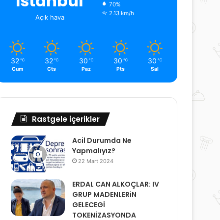
İstanbul
70%
2.13 km/h
Açık hava
32
32
30
30
30
℃
℃
℃
℃
℃
Cum
Cts
Paz
Pts
Sal
Rastgele içerikler
Acil Durumda Ne
Yapmalıyız?
22 Mart 2024
ERDAL CAN ALKOÇLAR: IV
GRUP MADENLERiN
GELECEGİ
TOKENİZASYONDA