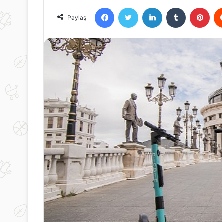
Facebook
Twitter
LinkedIn
Tumblr
Pint
Paylaş