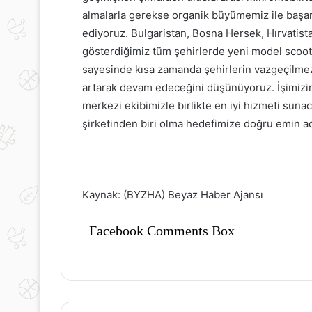
almalarla gerekse organik büyümemiz ile başar
ediyoruz. Bulgaristan, Bosna Hersek, Hırvatista
gösterdiğimiz tüm şehirlerde yeni model scoote
sayesinde kısa zamanda şehirlerin vazgeçilmez 
artarak devam edeceğini düşünüyoruz. İşimizin
merkezi ekibimizle birlikte en iyi hizmeti suna
şirketinden biri olma hedefimize doğru emin ad
Kaynak: (BYZHA) Beyaz Haber Ajansı
Facebook Comments Box
Okul
Cilt