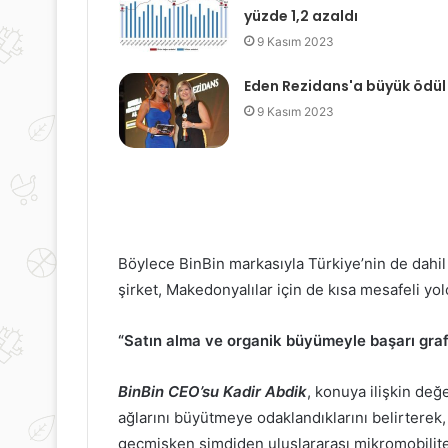
yüzde 1,2 azaldı
9 Kasım 2023
Eden Rezidans'a büyük ödül
9 Kasım 2023
Böylece BinBin markasıyla Türkiye’nin de dahi
şirket, Makedonyalılar için de kısa mesafeli yol
“Satın alma ve organik büyümeyle başarı grafi
BinBin CEO’su Kadir Abdik
, konuya ilişkin de
ağlarını büyütmeye odaklandıklarını belirterek
geçmişken şimdiden uluslararası mikromobilite 