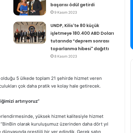
başarısı ödül getirdi
9 Kasım 2023
UNDP, Kilis'te 80 küçük
işletmeye 180.400 ABD Doları
tutarında “deprem sonrası
toparlanma hibesi" dağıttı
8 Kasım 2023
l olduğu 5 ülkede toplam 21 şehirde hizmet veren
culukları çok daha pratik ve kolay hale getirecek.
ğimizi artırıyoruz”
ğerlendirmesinde, yüksek hizmet kalitesiyle hizmet
, “BinBin olarak kuruluşumuz üzerinden daha dört yıl
dünyasında prestijli bir yer edindik. Gerek satın