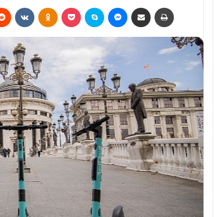
erest
Reddit
VKontakte
Odnoklassniki
Pocket
Skype
Messenger
E-Posta ile paylaş
Yazdır