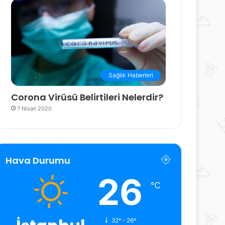
Sağlık Haberleri
Corona Virüsü Belirtileri Nelerdir?
7 Nisan 2020
Hava Durumu
26
℃
32º - 26º