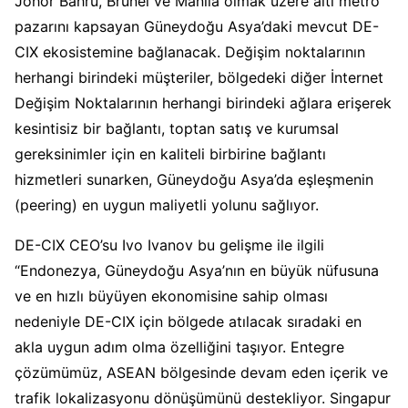
Johor Bahru, Brunei ve Manila olmak üzere altı metro
pazarını kapsayan Güneydoğu Asya’daki mevcut DE-
CIX ekosistemine bağlanacak. Değişim noktalarının
herhangi birindeki müşteriler, bölgedeki diğer İnternet
Değişim Noktalarının herhangi birindeki ağlara erişerek
kesintisiz bir bağlantı, toptan satış ve kurumsal
gereksinimler için en kaliteli birbirine bağlantı
hizmetleri sunarken, Güneydoğu Asya’da eşleşmenin
(peering) en uygun maliyetli yolunu sağlıyor.
DE-CIX CEO’su Ivo Ivanov bu gelişme ile ilgili
“Endonezya, Güneydoğu Asya’nın en büyük nüfusuna
ve en hızlı büyüyen ekonomisine sahip olması
nedeniyle DE-CIX için bölgede atılacak sıradaki en
akla uygun adım olma özelliğini taşıyor. Entegre
çözümümüz, ASEAN bölgesinde devam eden içerik ve
trafik lokalizasyonu dönüşümünü destekliyor. Singapur