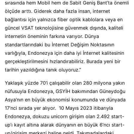
sırasında hem Mobil hem de Sabit Geniş Bant’ta önemli
ölçüde arttı. Giderek daha fazla insan, internet
bağlantısı için yalnızca fiber optik kablolara veya en
güncel VSAT teknolojisine güvenmek dışında, kaliteli
internetin öneminin farkına varıyor. Dünya
standartlarındaki bu İnternet Değişim Noktasının
varlığıyla, Endonezya için daha iyi İnternet kalitesinin
gerçekleştirilmesini hızlandırabiliriz. Burada yeni bir
tarihin yazıldığına tanık oluyoruz.”
Yaklaşık yüzde 70’i çalışabilir olan 280 milyona yakın
nüfusuyla Endonezya, GSYİH bakımından Güneydoğu
Asya’nın en büyük ekonomisi konumunda ve dünyada
17’nci sırada yer alıyor. 10 Mayıs 2023 itibarıyla
Endonezya, dokuzu unicorn girişim olan 2.492 start-
up’ı kayıt altına alarak dünyanın en büyük 6’ncı start-
up/girişim merkezi haline geldi. Takımadalardaki