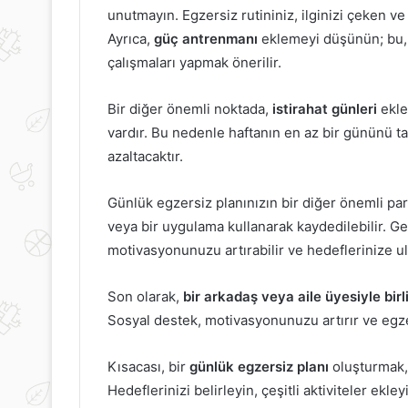
unutmayın. Egzersiz rutininiz, ilginizi çeken ve
Enginar
Ayrıca,
güç antrenmanı
eklemeyi düşünün; bu, k
Yaprağı
çalışmaları yapmak önerilir.
Çayı
Nelere
Faydalıdır?
Bir diğer önemli noktada,
istirahat günleri
ekle
vardır. Bu nedenle haftanın en az bir gününü 
azaltacaktır.
17 Aralık 2022
Enginar Yaprağı Çayı Nelere
Faydalıdır?
Günlük egzersiz planınızın bir diğer önemli par
veya bir uygulama kullanarak kaydedilebilir. Ge
motivasyonunuzu artırabilir ve hedeflerinize ul
Son olarak,
bir arkadaş veya aile üyesiyle bir
Sosyal destek, motivasyonunuzu artırır ve egze
Kısacası, bir
günlük egzersiz planı
oluşturmak, 
Hedeflerinizi belirleyin, çeşitli aktiviteler ekle