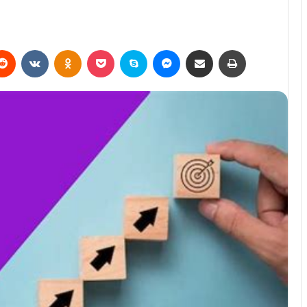
erest
Reddit
VKontakte
Odnoklassniki
Pocket
Skype
Messenger
E-Posta ile paylaş
Yazdır