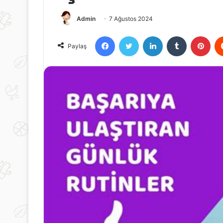
Admin
7 Ağustos 2024
Facebook
Twitter
LinkedIn
Tumblr
Pint
Paylaş