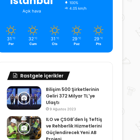
İstanbul
100%
4.05 km/h
Açık hava
31
32
31
29
29
℃
℃
℃
℃
℃
Per
Cum
Cts
Paz
Pts
Rastgele içerikler
Bilişim 500 Şirketlerinin
Geliri 372 Milyar TL'ye
Ulaştı
9 Ağustos 2023
ILO ve ÇSGB'den İş Teftiş
ve Rehberlik Hizmetlerini
Güçlendirecek Yeni AB
Projesi