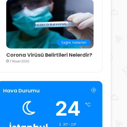
Sağlık Haberleri
Corona Virüsü Belirtileri Nelerdir?
7 Nisan 2020
Hava Durumu
24
℃
31º - 23º