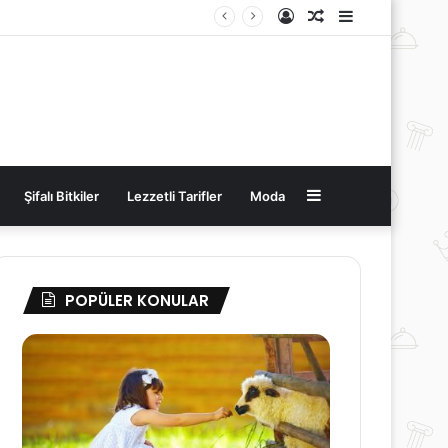
Kayıt
Rastgele
Kenar
Ol
Makale
Bölmesi
Kenar
Şifalı Bitkiler
Lezzetli Tarifler
Moda
Bölmesi
POPÜLER KONULAR