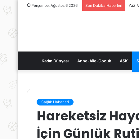
Yaz M
Perşembe, Ağustos 6 2026
Son Dakika Haberleri
Kadın Dünyası
Anne-Aile-Çocuk
AŞK
S
Sağlık Haberleri
Hareketsiz Hay
İçin Günlük Rut