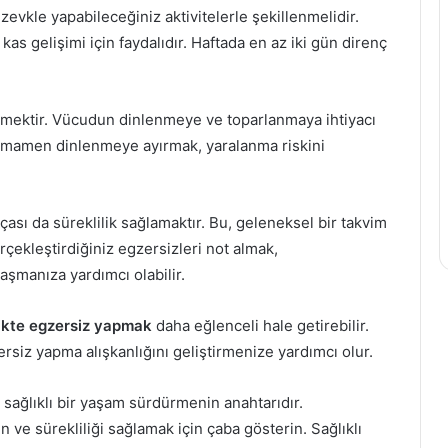
 zevkle yapabileceğiniz aktivitelerle şekillenmelidir.
Yeni
Bebek
as gelişimi için faydalıdır. Haftada en az iki gün direnç
Marka
ile
Ev
Bağ
Robotu
Kurmanın
Kullanıma
Önemi
mektir. Vücudun dinlenmeye ve toparlanmaya ihtiyacı
Açılıyor
tamamen dinlenmeye ayırmak, yaralanma riskini
17 Ekim 2021
Yeni Marka Ev Robotu
13 Ağustos 2022
Kullanıma Açılıyor
Bebek ile 
çası da süreklilik sağlamaktır. Bu, geleneksel bir takvim
rçekleştirdiğiniz egzersizleri not almak,
aşmanıza yardımcı olabilir.
likte egzersiz yapmak
daha eğlenceli hale getirebilir.
rsiz yapma alışkanlığını geliştirmenize yardımcı olur.
sağlıklı bir yaşam sürdürmenin anahtarıdır.
yin ve sürekliliği sağlamak için çaba gösterin. Sağlıklı