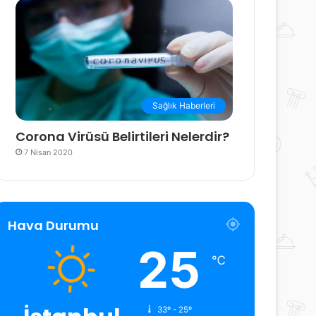
Sağlık Haberleri
Corona Virüsü Belirtileri Nelerdir?
7 Nisan 2020
Hava Durumu
25
℃
33º - 25º