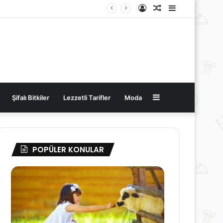
Kayıt
Rastgele
Kenar
Ol
Makale
Bölmesi
Kenar
Şifalı Bitkiler
Lezzetli Tarifler
Moda
Bölmesi
POPÜLER KONULAR