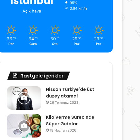
İstanbul
95%
3.64 km/h
Açık hava
33
34
30
29
29
℃
℃
℃
℃
℃
Per
Cum
Cts
Paz
Pts
Rastgele içerikler
Nissan Türkiye'de üst
düzey atama!
26 Temmuz 2023
Kilo Verme Sürecinde
Süper Gıdalar
18 Haziran 2026