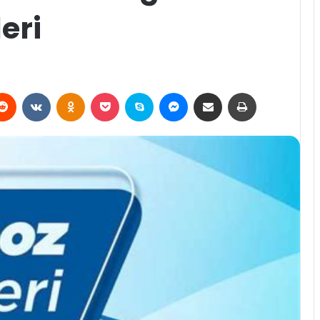
eri
erest
Reddit
VKontakte
Odnoklassniki
Pocket
Skype
Messenger
E-Posta ile paylaş
Yazdır