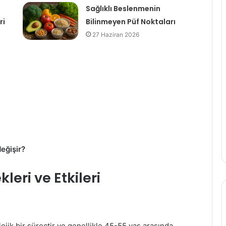
Sağlıklı Beslenmenin
ri
Bilinmeyen Püf Noktaları
27 Haziran 2026
değişir?
eri ve Etkileri
Doğum
jik bir süreçtir ve genellikle 45-55 yaş arasında