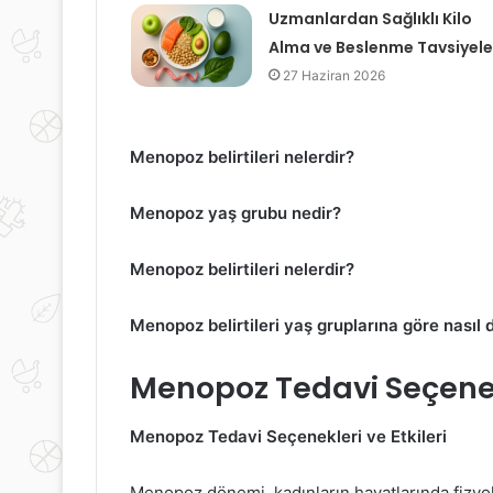
Uzmanlardan Sağlıklı Kilo
Alma ve Beslenme Tavsiyele
27 Haziran 2026
Menopoz belirtileri nelerdir?
Menopoz yaş grubu nedir?
Menopoz belirtileri nelerdir?
Menopoz belirtileri yaş gruplarına göre nasıl 
Menopoz Tedavi Seçenekl
Menopoz Tedavi Seçenekleri ve Etkileri
Uzun
Kansızlığın
Menopoz dönemi, kadınların hayatlarında fizyolo