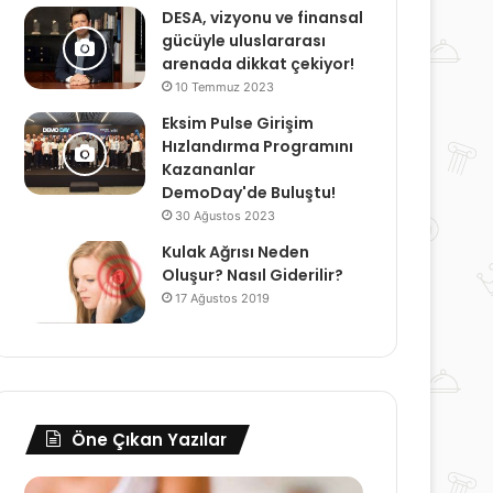
DESA, vizyonu ve finansal
gücüyle uluslararası
arenada dikkat çekiyor!
10 Temmuz 2023
Eksim Pulse Girişim
Hızlandırma Programını
Kazananlar
DemoDay'de Buluştu!
30 Ağustos 2023
Kulak Ağrısı Neden
Oluşur? Nasıl Giderilir?
17 Ağustos 2019
Öne Çıkan Yazılar
Evde
Kaşları