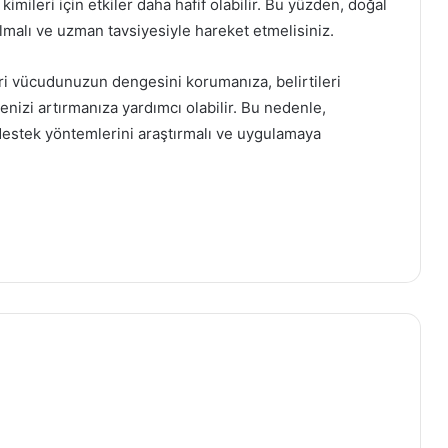
Kilo Verme Sürecinde Süper Gıdalar
kimileri için etkiler daha hafif olabilir. Bu yüzden, doğal
malı ve uzman tavsiyesiyle hareket etmelisiniz.
Bebeklerde Gelişim Becerileri: Hangi
i vücudunuzun dengesini korumanıza, belirtileri
Aylarda Neler Yapmalı?
nizi artırmanıza yardımcı olabilir. Bu nedenle,
estek yöntemlerini araştırmalı ve uygulamaya
Yaz Tatili İçin Çocuk Sağlığı Önerileri
Bebeklerde Alerji Belirtileri ve
Önlemleri
Hamilelikte Uygulanabilecek Doğal
Ağrı Yönetimi Yöntemleri
Yazın Tüketilmesi Gereken En
Sağlıklı Meyveler