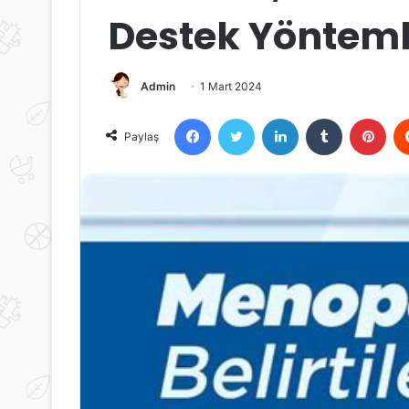
Destek Yönteml
Admin
1 Mart 2024
Facebook
Twitter
LinkedIn
Tumblr
Pint
Paylaş