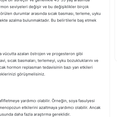
Kontrol
mon seviyeleri değişir ve bu değişiklikler birçok
Hapının
ık görülen durumlar arasında sıcak basması, terleme, uyku
Yan
istekte azalma bulunmaktadır. Bu belirtilerle baş etmek
Etkileri
7 Eylül 2019
Doğum Kontrol Hapının Yan
rtileri Nelerdir?
Etkileri
 vücutta azalan östrojen ve progesteron gibi
avi, sıcak basmaları, terlemeyi, uyku bozukluklarını ve
ncak hormon replasman tedavisinin bazı yan etkileri
klerinizi görüşmelisiniz.
afifletmeye yardımcı olabilir. Örneğin, soya fasulyesi
 menopozun etkilerini azaltmaya yardımcı olabilir. Ancak
onusunda daha fazla araştırma gereklidir.