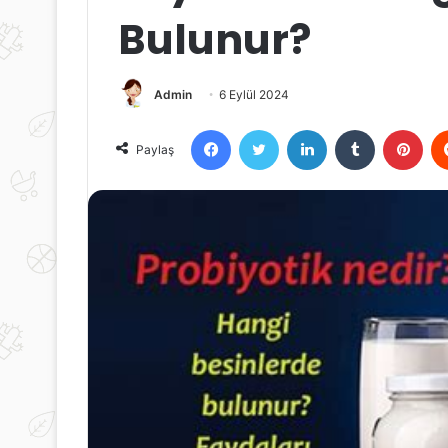
Bulunur?
Admin
6 Eylül 2024
Facebook
Twitter
LinkedIn
Tumblr
Pint
Paylaş