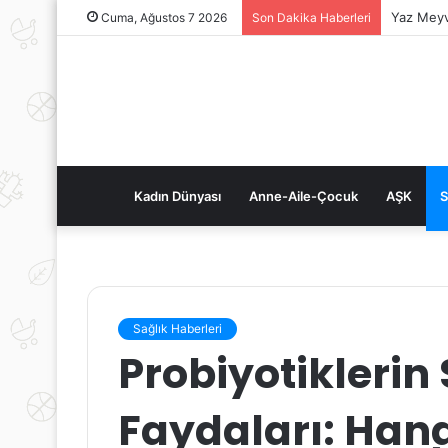
Yaz Meyv
Cuma, Ağustos 7 2026
Son Dakika Haberleri
Kadın Dünyası
Anne-Aile-Çocuk
AŞK
S
Sağlık Haberleri
Probiyotiklerin
Faydaları: Hang