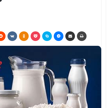
erest
Reddit
VKontakte
Odnoklassniki
Pocket
Skype
Messenger
E-Posta ile paylaş
Yazdır