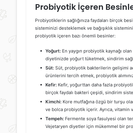
Sertleşme
Fazla
Probiyotik İçeren Besinl
Sorununda
Uyku
Penil
Çekmek
Protezi
Zararlı
Probiyotiklerin sağlığınıza faydaları birçok be
Tedavisi
mı
sisteminizi desteklemek ve bağışıklık sistemini
probiyotik içeren bazı önemli besinler:
19 Mayıs 2022
Sertleşme Sorununda Penil
14 Aralık 2
Yoğurt:
En yaygın probiyotik kaynağı olan y
Protezi Tedavisi
Fazla U
diyetinizde yoğurt tüketmek, sindirim sağlığ
Süt:
Süt, probiyotik bakterilerin gelişimi 
ürünlerini tercih etmek, probiyotik alımınızı
Kefir:
Kefir, yoğurttan daha fazla probiyoti
birçok faydalı bakteri çeşidi, sindirim sist
Kimchi:
Kore mutfağına özgü bir turşu olan
ve bolca probiyotik içerir. Ayrıca, vitamin
Tempeh:
Fermente soya fasulyesi olan tem
Vejetaryen diyetler için mükemmel bir pro