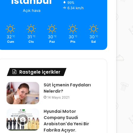
İstanbul
99%
6.34 km/h
Açık hava
32
31
30
30
30
℃
℃
℃
℃
℃
Cum
Cts
Paz
Pts
Sal
Rastgele içerikler
Süt İçmenin Faydaları
Nelerdir?
14 Mayıs 2021
Hyundai Motor
Company Suudi
Arabistan'da Yeni Bir
Fabrika Açıyor.