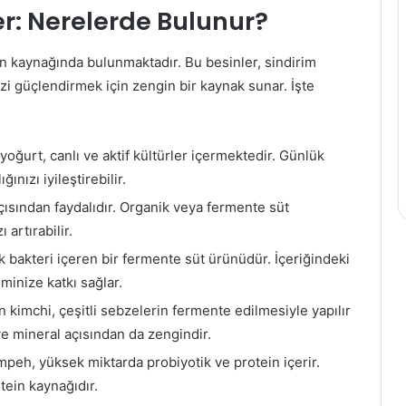
Kaç
er: Nerelerde Bulunur?
Aylık
Bebek
Anne
sin kaynağında bulunmaktadır. Bu besinler, sindirim
Karnında
zi güçlendirmek için zengin bir kaynak sunar. İşte
Hareket
Eder?
29 Kasım 2019
Kaç Aylık Bebek Anne 
022
oğurt, canlı ve aktif kültürler içermektedir. Günlük
yku Çekmek Zararlı mı
Hareket Eder?
ınızı iyileştirebilir.
açısından faydalıdır. Organik veya fermente süt
 artırabilir.
k bakteri içeren bir fermente süt ürünüdür. İçeriğindeki
eminize katkı sağlar.
 kimchi, çeşitli sebzelerin fermente edilmesiyle yapılır
 ve mineral açısından da zengindir.
peh, yüksek miktarda probiyotik ve protein içerir.
tein kaynağıdır.