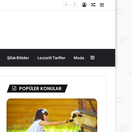
Kayıt
Rastgele
Kenar
Ol
Makale
Bölmesi
Kenar
Şifalı Bitkiler
Lezzetli Tarifler
Moda
Bölmesi
POPÜLER KONULAR