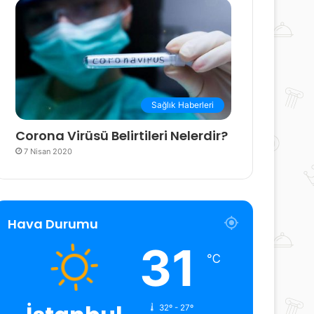
Sağlık Haberleri
Corona Virüsü Belirtileri Nelerdir?
7 Nisan 2020
Hava Durumu
31
℃
32º - 27º