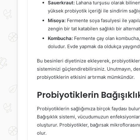
Sauerkraut:
Lahana turşusu olarak bilinen
yüksek probiyotik içeriği ile sindirim sağl
Misoya:
Fermente soya fasulyesi ile yapıl
zengin bir tat katabilen sağlıklı bir alternati
Kombucha:
Fermente çay olan kombucha, s
doludur. Evde yapmak da oldukça yaygındı
Bu besinleri diyetinize ekleyerek, probiyotikler
sisteminizi güçlendirebilirsiniz. Unutmayın, den
probiyotiklerin etkisini artırmak mümkündür.
Probiyotiklerin Bağışıkl
Probiyotiklerin sağlığımıza birçok faydası bulun
Bağışıklık sistemi, vücudumuzun enfeksiyonlar
oluşturur. Probiyotikler, bağırsak mikrofloras
olur.