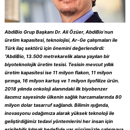
AbdiBio Grup Başkanı Dr. Ali Özüer, AbdiBio’nun
üretim kapasitesi, teknolojisi, Ar-Ge çalışmaları ile
Türk ilaç sektörü için önemini değerlendirdi:
“AbdiBio, 13.500 metrekarelik alana yayılan bir
biyoteknolojik üretim tesisi. Tesisin mevcut yıllık
üretim kapasitesi ise 11 milyon flakon, 11 milyon
şırınga, 16 milyon kartuş ve 1 milyon liyofilize ürün.
2018 yılında onkoloji alanındaki ilk biyobenzer
ilacımız sayesinde ülkenin sağlık harcamalarında 80
milyon dolar tasarruf sağlandı. Bilimin ışığında,
inovasyonu odağımıza alarak yüksek teknoloji ile
geliştirdiğimiz tedavi yöntemlerini her insan için
erişilebilir kılmak hedefiyle var gücümüzle çalışmaya