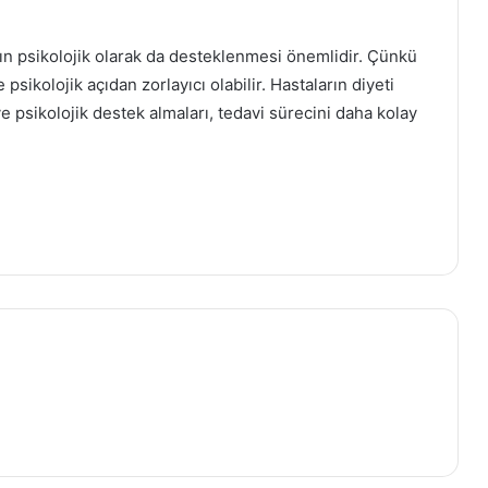
Bebeklerde Gelişim Becerileri: Hangi
rın psikolojik olarak da desteklenmesi önemlidir. Çünkü
Aylarda Neler Yapmalı?
 psikolojik açıdan zorlayıcı olabilir. Hastaların diyeti
e psikolojik destek almaları, tedavi sürecini daha kolay
Yaz Tatili İçin Çocuk Sağlığı Önerileri
Bebeklerde Alerji Belirtileri ve
Önlemleri
Hamilelikte Uygulanabilecek Doğal
Ağrı Yönetimi Yöntemleri
Yazın Tüketilmesi Gereken En
Sağlıklı Meyveler