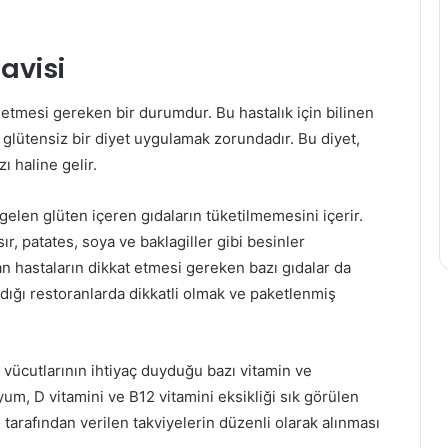
Kadın
Sağlığı
avisi
İçin
Düzenli
etmesi gereken bir durumdur. Bu hastalık için bilinen
Egzersiz
Programları
r glütensiz bir diyet uygulamak zorundadır. Bu diyet,
ı haline gelir.
18 Mayıs 2025
Kadın Sağlığı İçin Düzenli
an Zayıflama
Egzersiz Programları
gelen glüten içeren gıdaların tüketilmemesini içerir.
ır, patates, soya ve baklagiller gibi besinler
yan hastaların dikkat etmesi gereken bazı gıdalar da
ldığı restoranlarda dikkatli olmak ve paketlenmiş
ak vücutlarının ihtiyaç duyduğu bazı vitamin ve
iyum, D vitamini ve B12 vitamini eksikliği sık görülen
Kilo Verme Sürecinde Süper Gıdalar
 tarafından verilen takviyelerin düzenli olarak alınması