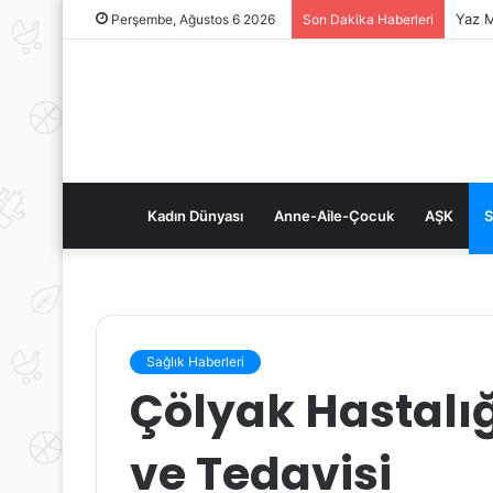
Yaz M
Perşembe, Ağustos 6 2026
Son Dakika Haberleri
Kadın Dünyası
Anne-Aile-Çocuk
AŞK
S
Sağlık Haberleri
Çölyak Hastalığı
ve Tedavisi