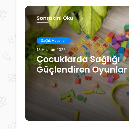
Sonrakini Oku
Öneriyoruz
18 Haziran 2026
Sağlık Haberleri
Kadınlarda Yaşlanm
18 Haziran 2026
Karşıtı Bakım: Doğru
Uygulamalar
Çocuklarda Sağlığı
Güçlendiren Oyunlar
Aktiviteler