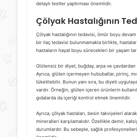
detaylı testler yaptırması önemlidir.
Anestezide
Diyet
yan
Yapmadan
Çölyak Hastalığının Ted
tkilere
Zayıflama
ikkat
Çölyak hastalığının tedavisi, ömür boyu devam 
bir ilaç tedavisi bulunmamakla birlikte, hastala
hastaların hayat boyu sürecekleri bir yaşam tarz
17 Ekim 2022
10 Eylül 2021
Anestezide yan etkilere dikkat
Diyet Yapmad
Glütensiz bir diyet, buğday, arpa ve çavdardan 
Ayrıca, glüten içermeyen hububatlar, pirinç, mıs
tüketilebilir. Bunun yanı sıra, bu diyeti uygula
vardır. Örneğin, glüten içeren ürünlerin kullanı
gıdalarda da içeriği kontrol etmek önemlidir.
Ayrıca, çölyak hastaları, besin takviyeleri alar
mineralleri karşılamalıdır. Özellikle demir, kals
durumlardır. Bu sebeple, sağlık profesyonelleri