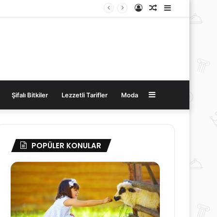
Kayıt
Rastgele
Kenar
Ol
Makale
Bölmesi
Kenar
Şifalı Bitkiler
Lezzetli Tarifler
Moda
Bölmesi
POPÜLER KONULAR