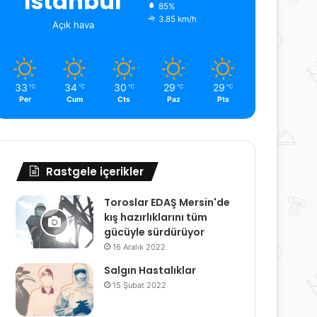
İstanbul
85%
3.85 km/h
Açık hava
33
34
30
29
29
℃
℃
℃
℃
℃
Per
Cum
Cts
Paz
Pts
Rastgele içerikler
Toroslar EDAŞ Mersin'de
kış hazırlıklarını tüm
gücüyle sürdürüyor
16 Aralık 2022
Salgın Hastalıklar
15 Şubat 2022