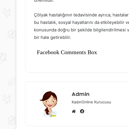
önemlidir.
Çölyak hastalığının tedavisinde ayrıca, hastala
bu hastalık, sosyal hayatlarını da etkileyebilir ve
konusunda doğru bir şekilde bilgilendirilmesi v
bir hale getirebilir.
Facebook Comments Box
Admin
KadınOnline Kurucusu
Facebook
Web
sitesi