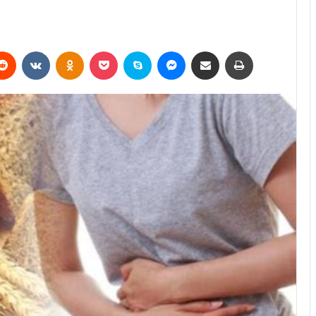
erest
Reddit
VKontakte
Odnoklassniki
Pocket
Skype
Messenger
E-Posta ile paylaş
Yazdır