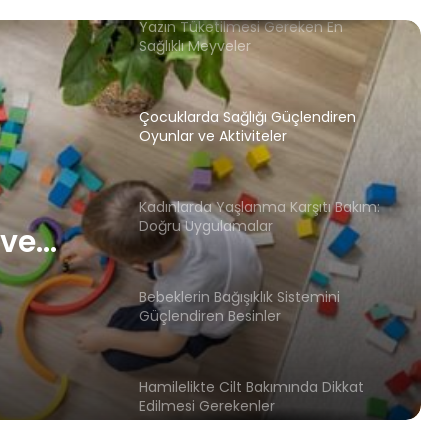
Çocuklarda Sağlığı Güçlendiren
Oyunlar ve Aktiviteler
Kadınlarda Yaşlanma Karşıtı Bakım:
Doğru Uygulamalar
a
Bebeklerin Bağışıklık Sistemini
Güçlendiren Besinler
Hamilelikte Cilt Bakımında Dikkat
Edilmesi Gerekenler
 ve
Kilo Verme Sürecinde Süper Gıdalar