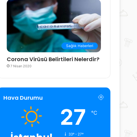
Sağlık Haberleri
Corona Virüsü Belirtileri Nelerdir?
7 Nisan 2020
Hava Durumu
27
℃
33º - 27º