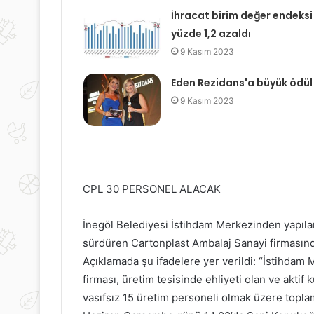
İhracat birim değer endeksi
yüzde 1,2 azaldı
9 Kasım 2023
Eden Rezidans'a büyük ödül
9 Kasım 2023
CPL 30 PERSONEL ALACAK
İnegöl Belediyesi İstihdam Merkezinden yapıla
sürdüren Cartonplast Ambalaj Sanayi firmasınd
Açıklamada şu ifadelere yer verildi: “İstihdam 
firması, üretim tesisinde ehliyeti olan ve aktif k
vasıfsız 15 üretim personeli olmak üzere topla