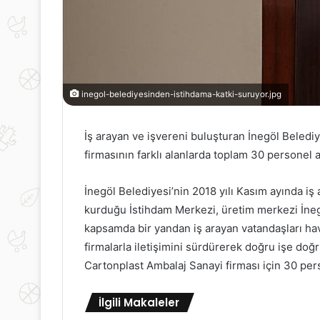
inegol-belediyesinden-istihdama-katki-suruyor.jpg
İş arayan ve işvereni buluşturan İnegöl Beledi
firmasının farklı alanlarda toplam 30 personel 
İnegöl Belediyesi’nin 2018 yılı Kasım ayında iş
kurduğu İstihdam Merkezi, üretim merkezi İneg
kapsamda bir yandan iş arayan vatandaşları ha
firmalarla iletişimini sürdürerek doğru işe doğ
Cartonplast Ambalaj Sanayi firması için 30 pers
İlgili Makaleler