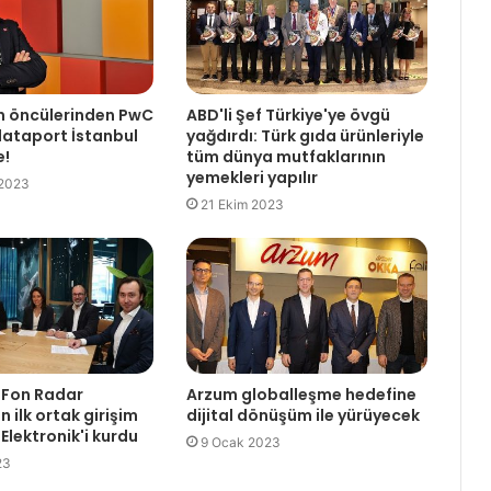
UNDP, Kilis'te 80 küçük işletmeye
180.400 ABD Doları tutarında
“deprem sonrası toparlanma hibesi"
n öncülerinden PwC
ABD'li Şef Türkiye'ye övgü
dağıttı
lataport İstanbul
yağdırdı: Türk gıda ürünleriyle
Dubai Ekonomisi 2023'ün İlk
e!
tüm dünya mutfaklarının
Yarısında %3,2 Büyüdü
yemekleri yapılır
 2023
21 Ekim 2023
Bizim Toptan yılın ilk 9 ayında
cirosunu yüzde 68 artırdı
Adel Kalemcilik, ilk dokuz ayda 409,9
milyon TL kâra ulaştı
 Fon Radar
Arzum globalleşme hedefine
 ilk ortak girişim
dijital dönüşüm ile yürüyecek
 Elektronik'i kurdu
9 Ocak 2023
23