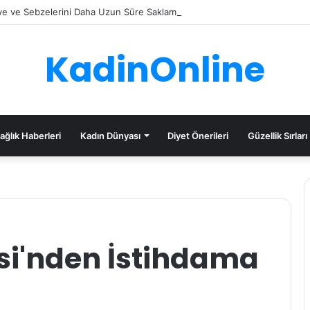
e ve Sebzelerini Daha Uzun Süre Saklama İpuçları
KadinOnline
ağlık Haberleri
Kadın Dünyası
Diyet Önerileri
Güzellik Sırları
si'nden İstihdama