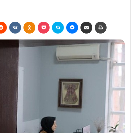
erest
Reddit
VKontakte
Odnoklassniki
Pocket
Skype
Messenger
E-Posta ile paylaş
Yazdır