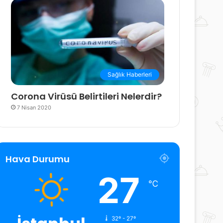
Sağlık Haberleri
Corona Virüsü Belirtileri Nelerdir?
7 Nisan 2020
Hava Durumu
27
℃
32º - 27º