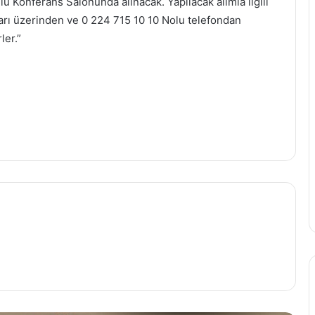
 Konferans Salonunda alınacak. Yapılacak alımla ilgili
ları üzerinden ve 0 224 715 10 10 Nolu telefondan
Türkiye Finans ilk dokuz ayda ülke
ler.”
ekonomisine 145,2 milyar TL'lik katkı
sağladı
Güçlü büyümesini sürdüren Aydem
Yenilenebilir Enerji ilk 9 ayda kurulu
gücünü 1.168 MW'a yükseltti
Enerjisa Enerji'den İlk Dokuz Ayda 9
Milyar TL'lik Yatırım
EİB'nin ihracatı Ekim ayında yüzde 4
arttı
Petkim üçüncü çeyrek sonuçlarını
açıkladı