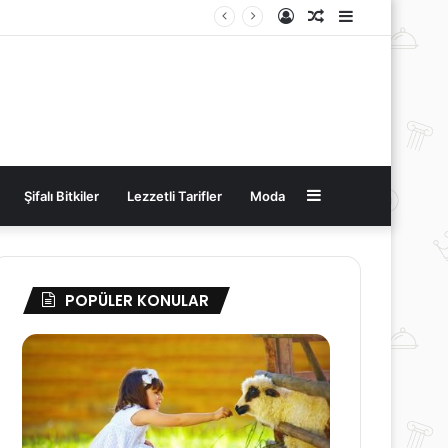
Kayıt
Rastgele
Kenar
Ol
Makale
Bölmesi
Kenar
Şifalı Bitkiler
Lezzetli Tarifler
Moda
Bölmesi
POPÜLER KONULAR