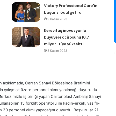
Victory Professional Care'in
başarısı ödül getirdi
9 Kasım 2023
Kerevitaş inovasyonla
büyüyerek cirosunu 10,7
milyar TL'ye yükseltti
8 Kasım 2023
n açıklamada, Cerrah Sanayi Bölgesinde üretimini
a çalışmak üzere personel alımı yapılacağı duyuruldu.
Merkezimizle iş birliği yapan Cartonplast Ambalaj Sanayi
AgeSA, Üçüncü Çeyrekte 1.055
ullanabilen 15 forklift operatörü ile kadın-erkek, vasıflı-
Milyon TL Kara Ulaştı
m 30 personel alımı yapacağını duyurdu. Başvurular 21