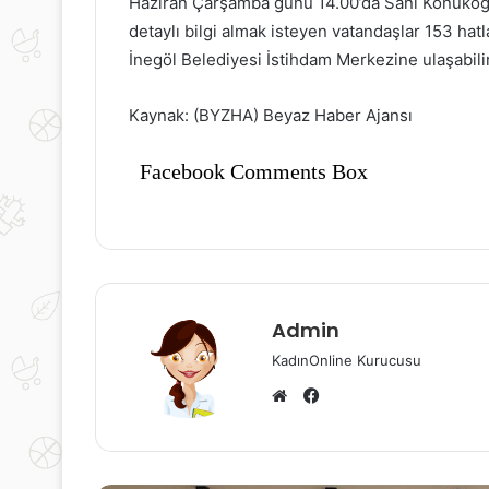
Haziran Çarşamba günü 14.00’da Sani Konukoğlu
detaylı bilgi almak isteyen vatandaşlar 153 hat
İnegöl Belediyesi İstihdam Merkezine ulaşabilir
Kaynak: (BYZHA) Beyaz Haber Ajansı
Facebook Comments Box
Admin
KadınOnline Kurucusu
Facebook
Web
sitesi