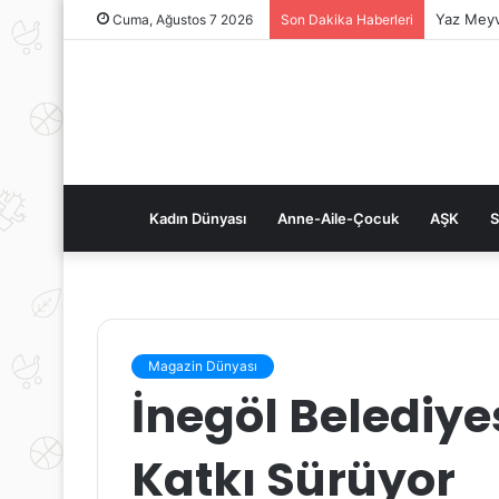
Yaz Meyv
Cuma, Ağustos 7 2026
Son Dakika Haberleri
Kadın Dünyası
Anne-Aile-Çocuk
AŞK
S
Magazin Dünyası
İnegöl Belediye
Katkı Sürüyor