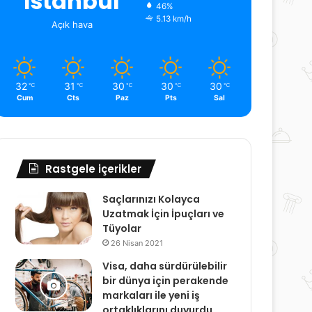
İstanbul
46%
5.13 km/h
Açık hava
32
31
30
30
30
℃
℃
℃
℃
℃
Cum
Cts
Paz
Pts
Sal
Rastgele içerikler
Saçlarınızı Kolayca
Uzatmak İçin İpuçları ve
Tüyolar
26 Nisan 2021
Visa, daha sürdürülebilir
bir dünya için perakende
markaları ile yeni iş
ortaklıklarını duyurdu