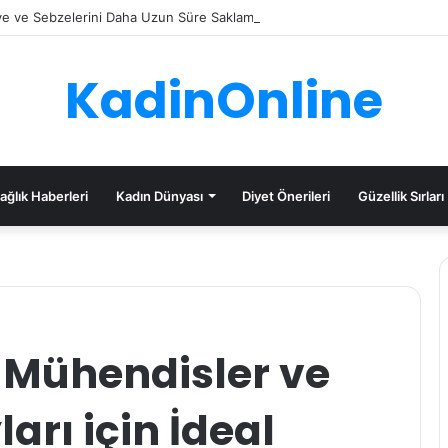
e ve Sebzelerini Daha Uzun Süre Saklama İpuçları
KadinOnline
ağlık Haberleri
Kadın Dünyası
Diyet Önerileri
Güzellik Sırları
, Mühendisler ve
rı için İdeal