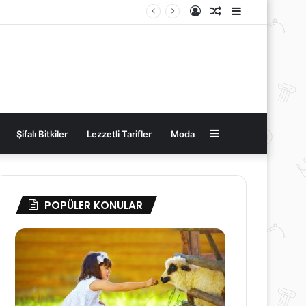
Kayıt
Rastgele
Kenar
Ol
Makale
Bölmesi
Kenar
Şifalı Bitkiler
Lezzetli Tarifler
Moda
Bölmesi
POPÜLER KONULAR