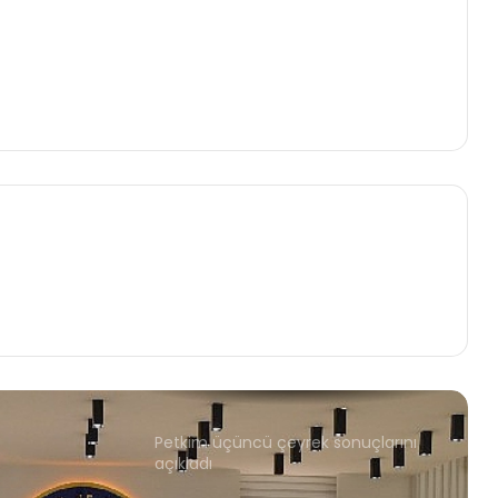
Güçlü büyümesini sürdüren Aydem
Yenilenebilir Enerji ilk 9 ayda kurulu
gücünü 1.168 MW'a yükseltti
Enerjisa Enerji'den İlk Dokuz Ayda 9
Milyar TL'lik Yatırım
EİB'nin ihracatı Ekim ayında yüzde 4
arttı
Petkim üçüncü çeyrek sonuçlarını
açıkladı
UNDP, Kilis'te 80 küçük işletmeye
180.400 ABD Doları tutarında
“deprem sonrası toparlanma hibesi"