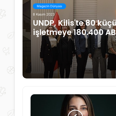
Magazin Dünyası
8 Kasım 2023
Magazin Dünyası
Dubai Ekonomisi 2023
8 Kasım 2023
Yarısında %3,2 Büyü
UNDP, Kilis'te 80 küç
işletmeye 180.400 A
Doları tutarında “de
sonrası toparlanma h
dağıttı