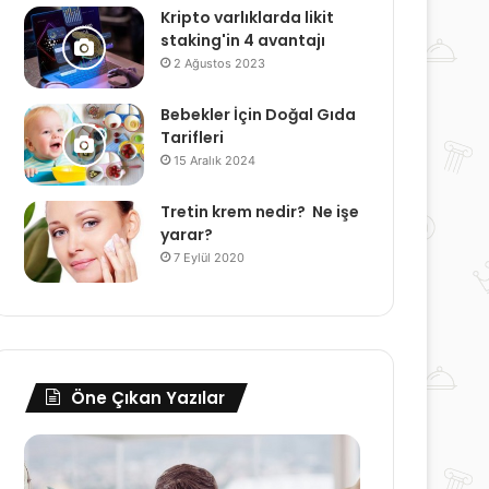
Kripto varlıklarda likit
staking'in 4 avantajı
2 Ağustos 2023
Bebekler İçin Doğal Gıda
Tarifleri
15 Aralık 2024
Tretin krem nedir? Ne işe
yarar?
7 Eylül 2020
Öne Çıkan Yazılar
Canlı
Saç
Tv
Bakımının