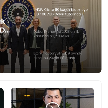
dağıttı
Dubai Ekonomisi 2023'ün İlk
Yarısında %3,2 Büyüdü
'ün İlk
dü
Bizim Toptan yılın ilk 9 ayında
cirosunu yüzde 68 artırdı
ük
Adel Kalemcilik, ilk dokuz ayda 409,9
milyon TL kâra ulaştı
BD
prem
AgeSA, Üçüncü Çeyrekte 1.055
ibesi"
Milyon TL Kara Ulaştı
Türkiye Finans ilk dokuz ayda ülke
ekonomisine 145,2 milyar TL'lik katkı
sağladı