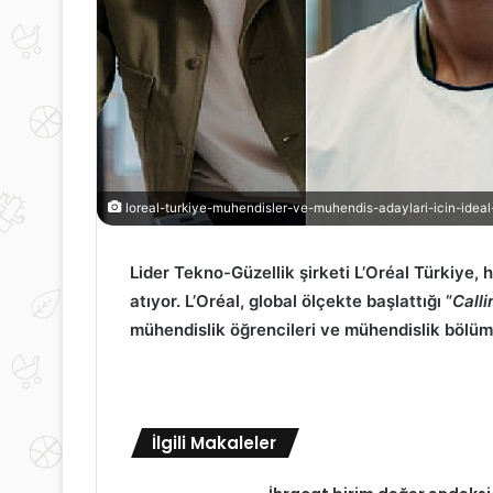
loreal-turkiye-muhendisler-ve-muhendis-adaylari-icin-ideal
Lider Tekno-Güzellik şirketi L’Oréal Türkiye,
atıyor. L’Oréal, global ölçekte başlattığı “
Calli
mühendislik öğrencileri ve mühendislik bölü
İlgili Makaleler