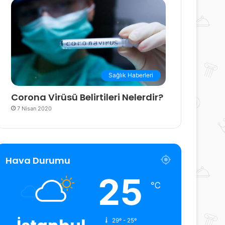
Sağlık Haberleri
Corona Virüsü Belirtileri Nelerdir?
7 Nisan 2020
Hava Durumu
25
℃
29º - 25º