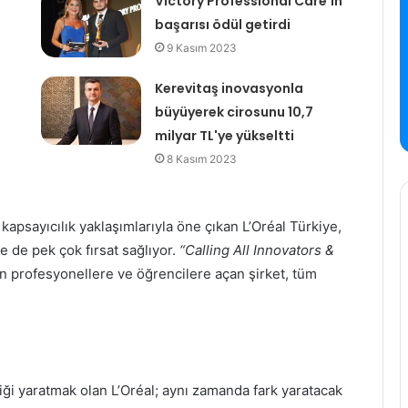
Victory Professional Care'in
başarısı ödül getirdi
9 Kasım 2023
Kerevitaş inovasyonla
büyüyerek cirosunu 10,7
milyar TL'ye yükseltti
8 Kasım 2023
e kapsayıcılık yaklaşımlarıyla öne çıkan L’Oréal Türkiye,
de pek çok fırsat sağlıyor.
“Calling All Innovators &
un profesyonellere ve öğrencilere açan şirket, tüm
ği yaratmak olan L’Oréal; aynı zamanda fark yaratacak