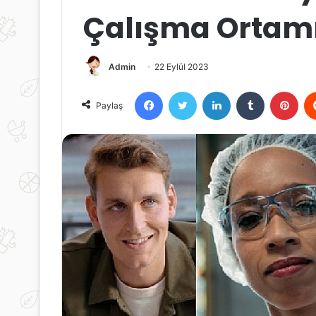
Çalışma Ortam
Admin
22 Eylül 2023
Facebook
Twitter
LinkedIn
Tumblr
Pint
Paylaş