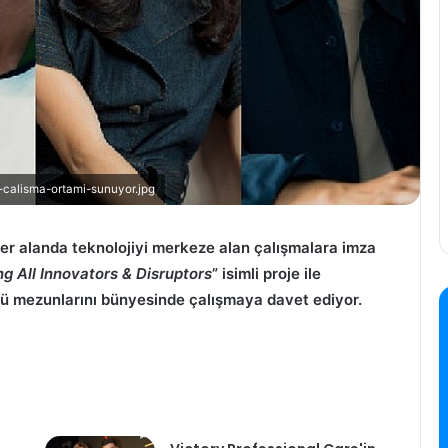
-calisma-ortami-sunuyor.jpg
 her alanda teknolojiyi merkeze alan çalışmalara imza
ng All Innovators & Disruptors
” isimli proje ile
mü mezunlarını bünyesinde çalışmaya davet ediyor.