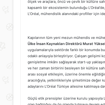
ölçek ve araçlara, öncü ve çevik bir kültüre sah
kapsamlı bir ekosistemin bulunduğu L’Oréal’de,
L’Oréal, mühendislik alanındaki profiller için id
Kapılarının tüm yeni mezun mühendis ve mühen
Ülke İnsan Kaynakları Direktörü Murat Yükse
uygulamalarıyla sektörde farklı bir konumda b
odaklı anlayışla birleştiriyor. Çalışan gelişim
genişletme imkânı sağlayarak start-up yaklaşım
ve her zaman birbirini besleyen bir kültüre sahi
arası sosyal etkileşim, üzerine önemle eğildiği
aracılığıyla, yetkinlikleriyle şirketimize değer
adaylarını L’Oréal Türkiye ailesine katılmaya d
KABAK
Gazlı
Güçlü etik prensipler üzerine kurulu yapısıyla L’
ÇİÇEĞİ
İçecek
olan bağlılığını da ön planda tutmaya devam ed