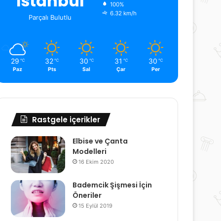
İstanbul
100%
6.32 km/h
Parçalı Bulutlu
29
32
30
31
30
℃
℃
℃
℃
℃
Paz
Pts
Sal
Çar
Per
Rastgele içerikler
Elbise ve Çanta
Modelleri
16 Ekim 2020
Bademcik Şişmesi İçin
Öneriler
15 Eylül 2019