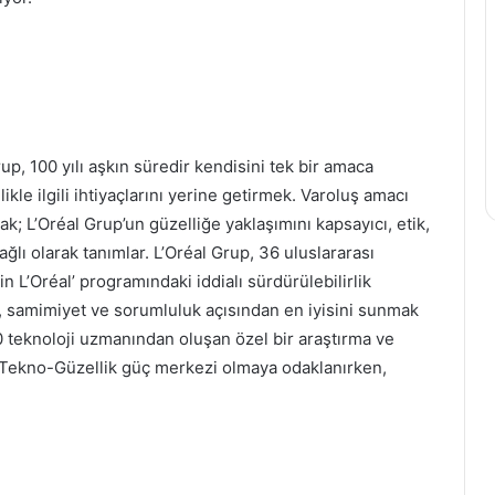
Pratik
Yolları
Tüketmek Vücut
15 Temmuz 2020
rlıdır?
Stres Atmanın Pratik Yolları
up, 100 yılı aşkın süredir kendisini tek bir amaca
ikle ilgili ihtiyaçlarını yerine getirmek. Varoluş amacı
k; L’Oréal Grup’un güzelliğe yaklaşımını kapsayıcı, etik,
ğlı olarak tanımlar. L’Oréal Grup, 36 uluslararası
 L’Oréal’ programındaki iddialı sürdürülebilirlik
ik, samimiyet ve sorumluluk açısından en iyisini sunmak
AgeSA, Üçüncü Çeyrekte 1.055
500 teknoloji uzmanından oluşan özel bir araştırma ve
Milyon TL Kara Ulaştı
 Tekno-Güzellik güç merkezi olmaya odaklanırken,
Türkiye Finans ilk dokuz ayda ülke
ekonomisine 145,2 milyar TL'lik katkı
sağladı