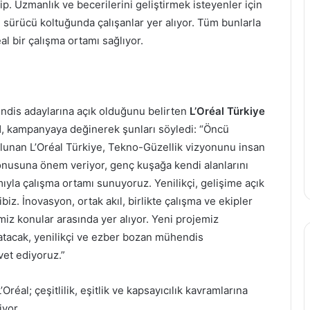
ip. Uzmanlık ve becerilerini geliştirmek isteyenler için
 sürücü koltuğunda çalışanlar yer alıyor. Tüm bunlarla
eal bir çalışma ortamı sağlıyor.
dis adaylarına açık olduğunu belirten
L’Oréal Türkiye
l
, kampanyaya değinerek şunları söyledi: “Öncü
ulunan L’Oréal Türkiye, Tekno-Güzellik vizyonunu insan
i konusuna önem veriyor, genç kuşağa kendi alanlarını
ıyla çalışma ortamı sunuyoruz. Yenilikçi, gelişime açık
biz. İnovasyon, ortak akıl, birlikte çalışma ve ekipler
miz konular arasında yer alıyor. Yeni projemiz
 katacak, yenilikçi ve ezber bozan mühendis
avet ediyoruz.”
Stres
Oréal; çeşitlilik, eşitlik ve kapsayıcılık kavramlarına
Atmanın
iyor.