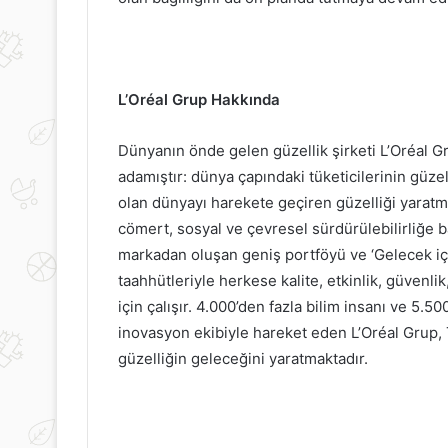
DOLMASI
Tüketmek
Vücut
İçin
Neden
Zararlıdır?
L’Oréal Grup Hakkında
21 Haziran 2023
Gazlı İçecek 
7 Temmuz 2020
KABAK ÇİÇEĞİ DOLMASI
İçin Neden Zara
Dünyanın önde gelen güzellik şirketi L’Oréal Gr
adamıştır: dünya çapındaki tüketicilerinin güzell
olan dünyayı harekete geçiren güzelliği yaratma
cömert, sosyal ve çevresel sürdürülebilirliğe ba
markadan oluşan geniş portföyü ve ‘Gelecek için
taahhütleriyle herkese kalite, etkinlik, güvenl
için çalışır. 4.000’den fazla bilim insanı ve 5.
inovasyon ekibiyle hareket eden L’Oréal Grup,
güzelliğin geleceğini yaratmaktadır.