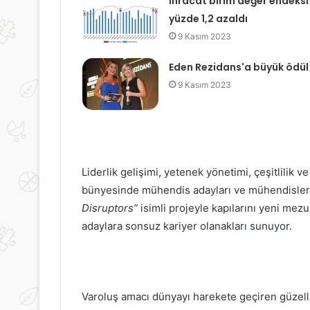
İhracat birim değer endeksi
yüzde 1,2 azaldı
9 Kasım 2023
Eden Rezidans'a büyük ödül
9 Kasım 2023
Liderlik gelişimi, yetenek yönetimi, çeşitlilik v
bünyesinde mühendis adayları ve mühendislere 
Disruptors”
isimli projeyle kapılarını yeni mez
adaylara sonsuz kariyer olanakları sunuyor.
Varoluş amacı dünyayı harekete geçiren güzelli