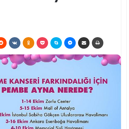
erest
Reddit
VKontakte
Odnoklassniki
Pocket
Skype
Messenger
E-Posta ile paylaş
Yazdır