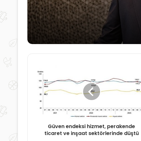
Kerevitaş inovasyon
büyüyerek cirosunu 1
milyar TL'ye yükseltti
Güven endeksi hizmet, perakende
ticaret ve inşaat sektörlerinde düştü