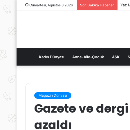
Yaz M
Cumartesi, Ağustos 8 2026
Son Dakika Haberleri
Kadın Dünyası
Anne-Aile-Çocuk
AŞK
S
Magazin Dünyası
Gazete ve dergi
azaldı