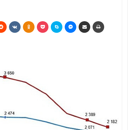
erest
Reddit
VKontakte
Odnoklassniki
Pocket
Skype
Messenger
E-Posta ile paylaş
Yazdır