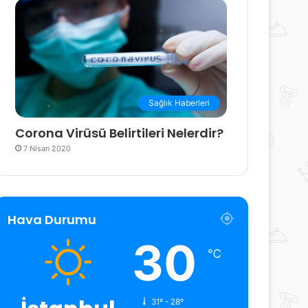
Sağlık Haberleri
Corona Virüsü Belirtileri Nelerdir?
7 Nisan 2020
Hava Durumu
30
℃
31º - 28º