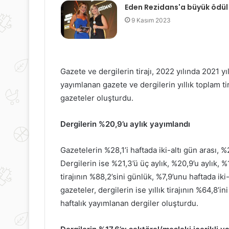
Eden Rezidans'a büyük ödül
9 Kasım 2023
Gazete ve dergilerin tirajı, 2022 yılında 2021 y
yayımlanan gazete ve dergilerin yıllık toplam t
gazeteler oluşturdu.
Dergilerin %20,9’u aylık yayımlandı
Gazetelerin %28,1’i haftada iki-altı gün arası, %2
Dergilerin ise %21,3’ü üç aylık, %20,9’u aylık, %1
tirajının %88,2’sini günlük, %7,9’unu haftada iki
gazeteler, dergilerin ise yıllık tirajının %64,8’ini
haftalık yayımlanan dergiler oluşturdu.