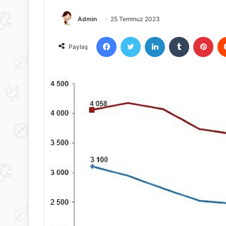
Admin
25 Temmuz 2023
Facebook
Twitter
LinkedIn
Tumblr
Pint
Paylaş