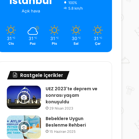
İstanbul
100%
5.8 km/h
Açık hava
31
31
31
30
31
℃
℃
℃
℃
℃
Cts
Paz
Pts
Sal
Çar
Rastgele içerikler
UEZ 2023'te deprem ve
sonrası yaşam
konuşuldu
29 Nisan 2023
Bebeklere Uygun
Beslenme Rehberi
15 Haziran 2025