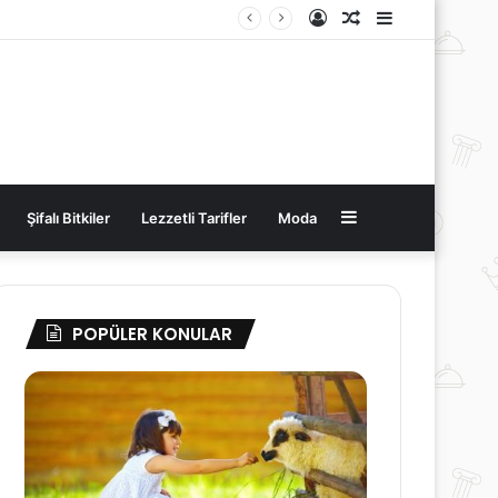
Kayıt
Rastgele
Kenar
Ol
Makale
Bölmesi
Kenar
Şifalı Bitkiler
Lezzetli Tarifler
Moda
Bölmesi
POPÜLER KONULAR