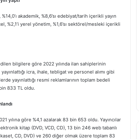
ayın yaptı
 %14,0’ı akademik, %8,6’sı edebiyat/tarih içerikli yayın
, %2,1’i yerel yönetim, %1,6’sı sektörel/mesleki içerikli
ilen bilgilere göre 2022 yılında ilan sahiplerinin
ınlattığı icra, ihale, tebligat ve personel alımı gibi
lerde yayınlattığı resmi reklamlarının toplam bedeli
bin 833 TL oldu.
mlandı
021 yılına göre %4,1 azalarak 83 bin 653 oldu. Yayıncılar
elektronik kitap (DVD, VCD, CD), 13 bin 246 web tabanlı
i, kaset, CD, DVD) ve 260 diğer olmak üzere toplam 83