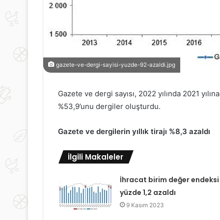
gazete-ve-dergi-sayisi-yuzde-92-azaldi.jpg
Gazete ve dergi sayısı, 2022 yılında 2021 yılın
%53,9’unu dergiler oluşturdu.
Gazete ve dergilerin yıllık tirajı %8,3 azaldı
İlgili Makaleler
İhracat birim değer endeksi
yüzde 1,2 azaldı
9 Kasım 2023