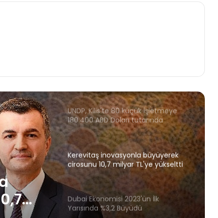
EİB'nin ihracatı Ekim ayında yüzde 4
arttı
UNDP, Kilis'te 80 küçük işletmeye
180.400 ABD Doları tutarında
“deprem sonrası toparlanma hibesi"
dağıttı
Kerevitaş inovasyonla büyüyerek
cirosunu 10,7 milyar TL'ye yükseltti
Dubai Ekonomisi 2023'ün İlk
Yarısında %3,2 Büyüdü
'ün İlk
Bizim Toptan yılın ilk 9 ayında
dü
cirosunu yüzde 68 artırdı