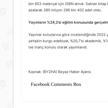
bin 653 materyal için ISBN alındı. Satılan kitap
lışverişte
Kış
azalarak 380 milyon 296 bin 402 adet oldu.
aliteyi
Aylarında
rtırmanın
Bağışıklık
Yayınların %24,2’si eğitim konusunda gerçekle
olları
Sistemini
Güçlendirmek
İçin
Yayınlar konularına göre incelendiğinde 2022 y
19 Haziran 2024
Doğal
Kış Aylarında B
yetişkin kurgu edebiyat, %20,7’si akademik, %15,
4 Ekim 2025
Yöntemler
Alışverişte Kaliteyi Artırmanın
Sistemini Güçl
ise inanç konulu olarak yayımlandı.
Yolları
Doğal Yönteml
Kaynak: (BYZHA) Beyaz Haber Ajansı
Facebook Comments Box