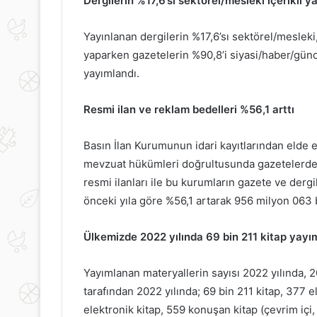
Dergilerin %17,6’sı sektörel/mesleki içerikli y
Yayınlanan dergilerin %17,6’sı sektörel/mesleki,
yaparken gazetelerin %90,8’i siyasi/haber/güncel
yayımlandı.
Resmi ilan ve reklam bedelleri %56,1 arttı
Basın İlan Kurumunun idari kayıtlarından elde ed
mevzuat hükümleri doğrultusunda gazetelerde yay
resmi ilanları ile bu kurumların gazete ve dergi
önceki yıla göre %56,1 artarak 956 milyon 063 
Ülkemizde 2022 yılında 69 bin 211 kitap yayı
Yayımlanan materyallerin sayısı 2022 yılında, 2
tarafından 2022 yılında; 69 bin 211 kitap, 377 
elektronik kitap, 559 konuşan kitap (çevrim iç