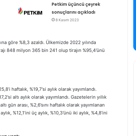
Petkim üçüncü çeyrek
sonuçlarını açıkladı
8 Kasım 2023
ılına göre %8,3 azaldı. Ülkemizde 2022 yılında
irajı 848 milyon 365 bin 241 olup tirajın %95,4’ünü
5,8’i haftalık, %19,7’si aylık olarak yayımlandı.
7,2’si altı aylık olarak yayımlandı. Gazetelerin yıllık
-altı gün arası, %2,6’sını haftalık olarak yayımlanan
 aylık, %12,1’ini üç aylık, %10,3’ünü iki aylık, %4,8’ini