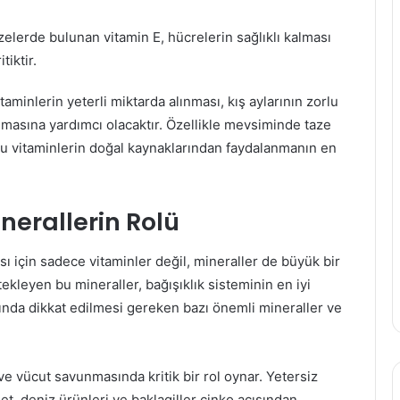
lerde bulunan vitamin E, hücrelerin sağlıklı kalması
tiktir.
aminlerin yeterli miktarda alınması, kış aylarının zorlu
lmasına yardımcı olacaktır. Özellikle mevsiminde taze
 vitaminlerin doğal kaynaklarından faydalanmanın en
inerallerin Rolü
sı için sadece vitaminler değil, mineraller de büyük bir
kleyen bu mineraller, bağışıklık sisteminin en iyi
arında dikkat edilmesi gereken bazı önemli mineraller ve
ve vücut savunmasında kritik bir rol oynar. Yetersiz
ı et, deniz ürünleri ve baklagiller çinko açısından