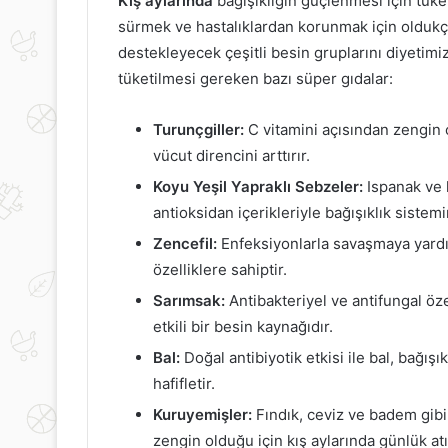
Kış aylarında
bağışıklığın güçlenmesi için tüke
sürmek ve hastalıklardan korunmak için oldukç
destekleyecek çeşitli besin gruplarını diyetimiz
tüketilmesi gereken bazı süper gıdalar:
Turunçgiller:
C vitamini açısından zengin 
vücut direncini arttırır.
Koyu Yeşil Yapraklı Sebzeler:
Ispanak ve k
antioksidan içerikleriyle bağışıklık sistemi
Zencefil:
Enfeksiyonlarla savaşmaya yardım
özelliklere sahiptir.
Sarımsak:
Antibakteriyel ve antifungal özel
etkili bir besin kaynağıdır.
Bal:
Doğal antibiyotik etkisi ile bal, bağışı
hafifletir.
Kuruyemişler:
Fındık, ceviz ve badem gibi 
zengin olduğu için kış aylarında günlük atış