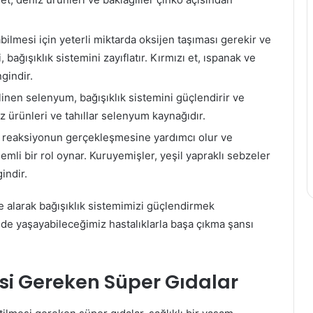
Yazın
bilmesi için yeterli miktarda oksijen taşıması gerekir ve
Tüketilmesi
 bağışıklık sistemini zayıflatır. Kırmızı et, ıspanak ve
Gereken
En
gindir.
Sağlıklı
linen selenyum, bağışıklık sistemini güçlendirir ve
Meyveler
niz ürünleri ve tahıllar selenyum kaynağıdır.
et Dönemi
20 Haziran 2026
 reaksiyonun gerçekleşmesine yardımcı olur ve
Yazın Tüketilmesi Gereken En
mli bir rol oynar. Kuruyemişler, yeşil yapraklı sebzeler
iz 10 Bitki
Sağlıklı Meyveler
indir.
de alarak bağışıklık sistemimizi güçlendirmek
e yaşayabileceğimiz hastalıklarla başa çıkma şansı
si Gereken Süper Gıdalar