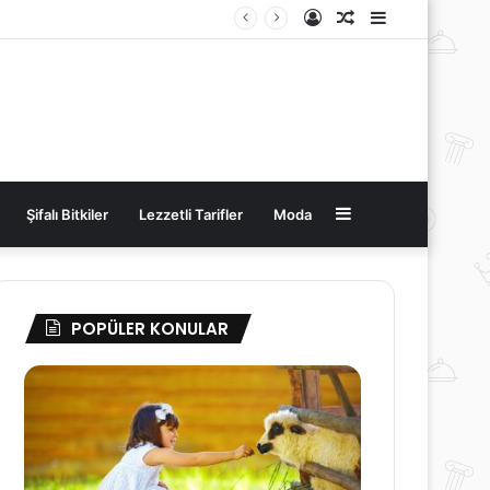
Kayıt
Rastgele
Kenar
Ol
Makale
Bölmesi
Kenar
Şifalı Bitkiler
Lezzetli Tarifler
Moda
Bölmesi
POPÜLER KONULAR