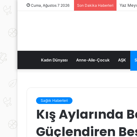
Yaz Meyv
Cuma, Ağustos 7 2026
Son Dakika Haberleri
Kadın Dünyası
Anne-Aile-Çocuk
AŞK
S
Sağlık Haberleri
Kış Aylarında B
Güçlendiren Be