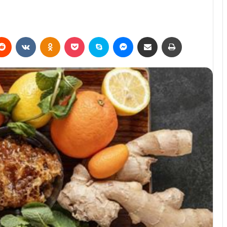
erest
Reddit
VKontakte
Odnoklassniki
Pocket
Skype
Messenger
E-Posta ile paylaş
Yazdır