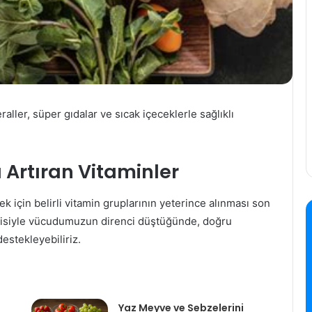
raller, süper gıdalar ve sıcak içeceklerle sağlıklı
ı Artıran Vitaminler
k için belirli vitamin gruplarının yeterince alınması son
tkisiyle vücudumuzun direnci düştüğünde, doğru
destekleyebiliriz.
Yaz Meyve ve Sebzelerini