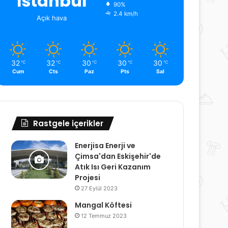
İstanbul
90%
2.4 km/h
Açık hava
32
32
30
30
30
℃
℃
℃
℃
℃
Cum
Cts
Paz
Pts
Sal
Rastgele içerikler
Enerjisa Enerji ve
Çimsa'dan Eskişehir'de
Atık Isı Geri Kazanım
Projesi
27 Eylül 2023
Mangal Köftesi
12 Temmuz 2023