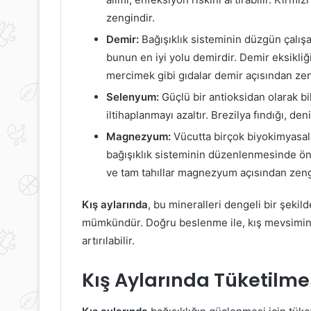
zengindir.
Erkek
Ağrısız
Demir:
Bağışıklık sisteminin düzgün çalışa
Saç
Bir
bunun en iyi yolu demirdir. Demir eksikliği,
Bakımı
Adet
Hakkında
Dönemi
mercimek gibi gıdalar demir açısından zen
Bilmeniz
Geçirmek
Selenyum:
Güçlü bir antioksidan olarak bi
Gerekenler
İçin
14 Eylül 2023
iltihaplanmayı azaltır. Brezilya fındığı, de
Tüketebileceğiniz
Ağrısız Bir Ad
7 Haziran 2024
10
Magnezyum:
Vücutta birçok biyokimyasal
Erkek Saç Bakımı Hakkında
Geçirmek İçin
Bitki
bağışıklık sisteminin düzenlenmesinde öne
Bilmeniz Gerekenler
Tüketebileceğin
ve tam tahıllar magnezyum açısından zeng
Kış aylarında
, bu mineralleri dengeli bir şekil
mümkündür. Doğru beslenme ile, kış mevsimind
artırılabilir.
Kış Aylarında Tüketilme