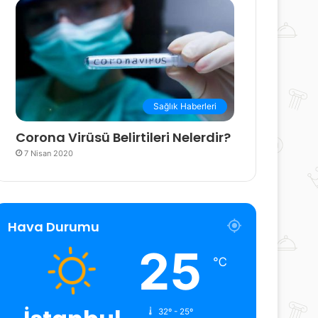
Sağlık Haberleri
Corona Virüsü Belirtileri Nelerdir?
7 Nisan 2020
Hava Durumu
25
℃
32º - 25º