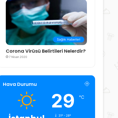
Sağlık Haberleri
Corona Virüsü Belirtileri Nelerdir?
7 Nisan 2020
Hava Durumu
29
℃
31º - 28º