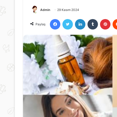
Admin
29 Kasım 2024
Facebook
Twitter
LinkedIn
Tumblr
Pint
Paylaş