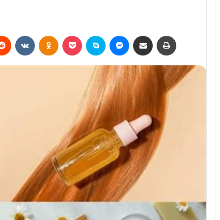
erest
Reddit
VKontakte
Odnoklassniki
Pocket
Skype
Messenger
E-Posta ile paylaş
Yazdır