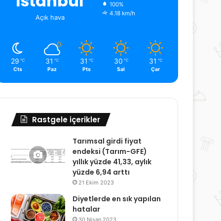
İstanbul
100%
4.18 km/h
Açık hava
29
31
31
30
31
℃
℃
℃
℃
℃
Cts
Paz
Pts
Sal
Çar
Rastgele içerikler
Tarımsal girdi fiyat
endeksi (Tarım-GFE)
yıllık yüzde 41,33, aylık
yüzde 6,94 arttı
21 Ekim 2023
Diyetlerde en sık yapılan
hatalar
30 Nisan 2023