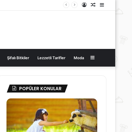
Kayıt
Rastgele
Kenar
Ol
Makale
Bölmesi
Kenar
Şifalı Bitkiler
Lezzetli Tarifler
Moda
Bölmesi
POPÜLER KONULAR