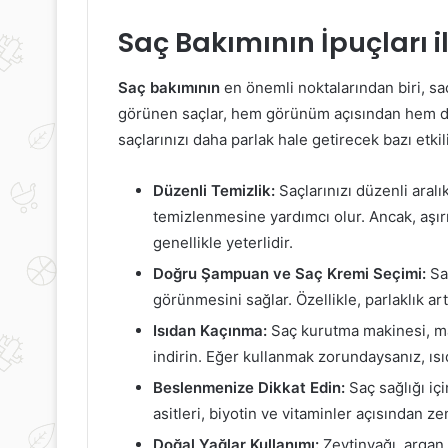
Saç Bakımının İpuçları 
Saç bakımının
en önemli noktalarından biri, saçı
görünen saçlar, hem görünüm açısından hem de 
saçlarınızı daha parlak hale getirecek bazı etkili
Düzenli Temizlik:
Saçlarınızı düzenli aralı
temizlenmesine yardımcı olur. Ancak, aşır
genellikle yeterlidir.
Doğru Şampuan ve Saç Kremi Seçimi:
Saç
görünmesini sağlar. Özellikle, parlaklık artı
Isıdan Kaçınma:
Saç kurutma makinesi, maşa
indirin. Eğer kullanmak zorundaysanız, ı
Beslenmenize Dikkat Edin:
Saç sağlığı içi
asitleri, biyotin ve vitaminler açısından 
Doğal Yağlar Kullanımı:
Zeytinyağı, argan 