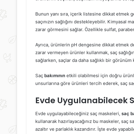
oreli
Yağ
Bunun yanı sıra, içerik listesine dikkat etmek g
adınların
Yakımını
saçınızın sağlığını destekleyebilir. Kimyasal 
üzellik
Hızlandıran
zarar görmesini sağlar. Özellikle sulfat, parabe
ırları
Doğal
Besinler
ve
Ayrıca, ürünlerin pH dengesine dikkat etmek d
İçecekler
zarar vermeyen ürünler kullanmak, saç sağlığın
6 Eylül 2024
Yağ Yakımını H
sağlarken, saçlar da daha sağlıklı bir görünüm 
30 Nisan 2021
Koreli Kadınların Güzellik Sırları
Doğal Besinler 
Saç
bakımının
etkili olabilmesi için doğru ürünl
unsurlarına göre ürünleri tercih ederek, saç sağl
Evde Uygulanabilecek S
Evde uygulayabileceğiniz saç maskeleri,
saç b
kullanarak hazırlayacağınız bu maskeler, saç s
azaltır ve parlaklık kazandırır. İşte evde yapabi