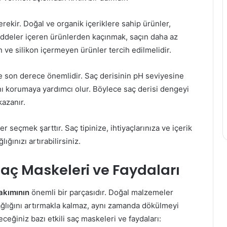
Çilek
erekir. Doğal ve organik içeriklere sahip ürünler,
ile
maddeler içeren ürünlerden kaçınmak, saçın daha az
diş
n ve silikon içermeyen ürünler tercih edilmelidir.
temizliği
e son derece önemlidir. Saç derisinin pH seviyesine
ı korumaya yardımcı olur. Böylece saç derisi dengeyi
ızlandıran
kazanır.
13 Haziran 2023
ve İçecekler
Çilek ile diş temizliği
er seçmek şarttır. Saç tipinize, ihtiyaçlarınıza ve içerik
ığınızı artırabilirsiniz.
aç Maskeleri ve Faydaları
akımının
önemli bir parçasıdır. Doğal malzemeler
ağlığını artırmakla kalmaz, aynı zamanda dökülmeyi
leceğiniz bazı etkili saç maskeleri ve faydaları: