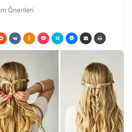
ım Önerileri
erest
Reddit
VKontakte
Odnoklassniki
Pocket
Skype
Messenger
E-Posta ile paylaş
Yazdır