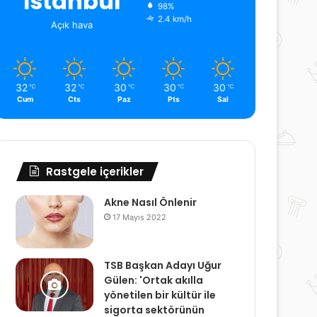
İstanbul
98%
2.4 km/h
Açık hava
32
32
30
30
30
℃
℃
℃
℃
℃
Cum
Cts
Paz
Pts
Sal
Rastgele içerikler
Akne Nasıl Önlenir
17 Mayıs 2022
TSB Başkan Adayı Uğur
Gülen: 'Ortak akılla
yönetilen bir kültür ile
sigorta sektörünün