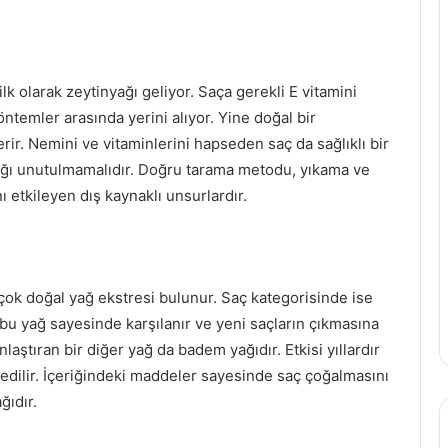
lk olarak zeytinyağı geliyor. Saça gerekli E vitamini
ntemler arasında yerini alıyor. Yine doğal bir
erir. Nemini ve vitaminlerini hapseden saç da sağlıklı bir
ığı unutulmamalıdır. Doğru tarama metodu, yıkama ve
ı etkileyen dış kaynaklı unsurlardır.
Güzellik Sırları: En İyi Kırışıklık Kremleri
Hangileri?
 çok doğal yağ ekstresi bulunur. Saç kategorisinde ise
ı bu yağ sayesinde karşılanır ve yeni saçların çıkmasına
Güzellik Önerisi: Sade ve Doğal
laştıran bir diğer yağ da badem yağıdır. Etkisi yıllardır
Günlük Makyaj Teknikleri
edilir. İçeriğindeki maddeler sayesinde saç çoğalmasını
ğıdır.
Güzellik Sırları: Şişkin Gözler İçin
Doğal Çözümler