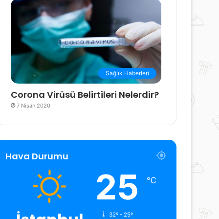
Sağlık Haberleri
Corona Virüsü Belirtileri Nelerdir?
7 Nisan 2020
Hava Durumu
25
℃
32º - 25º