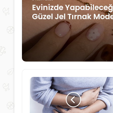
Güzellik Sırları
Güzellik Sırları: Düzgü
8 Kasım 2025
Cilt İçin Alınacak Ön
Evinizde Yapabileceğ
Güzel Jel Tırnak Mode