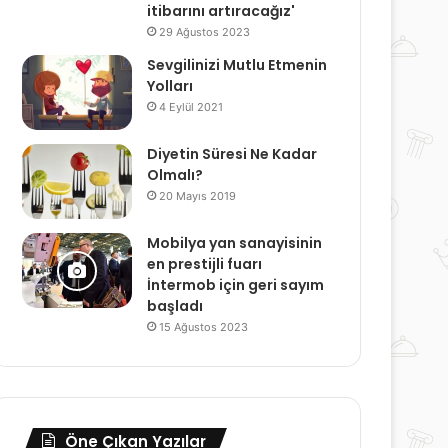
itibarını artıracağız'
29 Ağustos 2023
Sevgilinizi Mutlu Etmenin
Yolları
4 Eylül 2021
Diyetin Süresi Ne Kadar
Olmalı?
20 Mayıs 2019
Mobilya yan sanayisinin
en prestijli fuarı
İntermob için geri sayım
başladı
15 Ağustos 2023
Öne Çıkan Yazılar