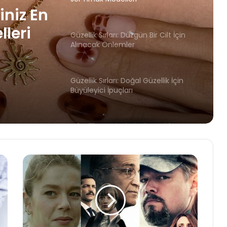
n Bir
lemler
Güzellik Sırları: Doğal Güzellik İçin
Büyüleyici İpuçları
iniz En
Güzellik Tavsiyeleri: Kilo Verirken
Cildinizi Korumanın Yolları
lleri
Güzellik Sırları: En İyi Kırışıklık Kremleri
Hangileri?
Güzellik Önerisi: Sade ve Doğal
Günlük Makyaj Teknikleri
Güzellik Sırları: Şişkin Gözler İçin