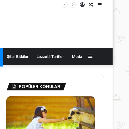
Kayıt
Rastgele
Kenar
Ol
Makale
Bölmesi
Kenar
Şifalı Bitkiler
Lezzetli Tarifler
Moda
Bölmesi
POPÜLER KONULAR