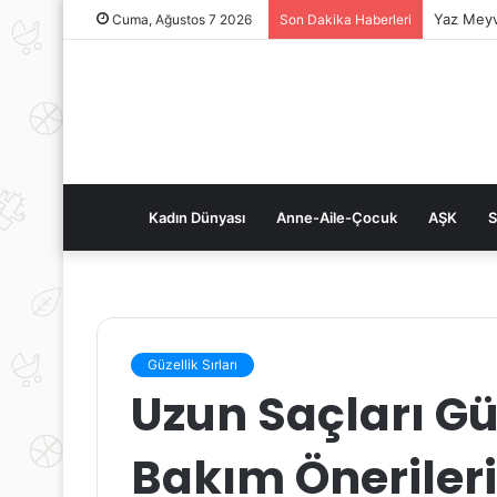
Yaz Meyv
Cuma, Ağustos 7 2026
Son Dakika Haberleri
Kadın Dünyası
Anne-Aile-Çocuk
AŞK
S
Güzellik Sırları
Uzun Saçları G
Bakım Öneriler