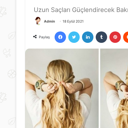
Uzun Saçları Güçlendirecek Bak
Admin
18 Eylül 2021
Facebook
Twitter
LinkedIn
Tumblr
Pint
Paylaş