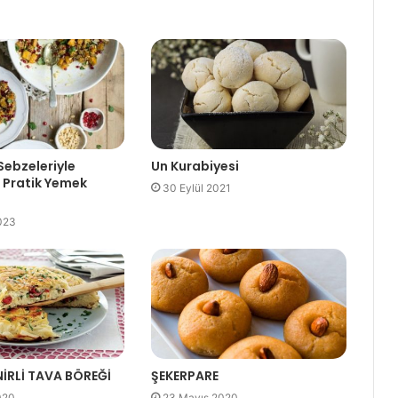
Yoğurtlu Kek Tarifleri
Kaşar Peynirinin Besin Değerleri
ebzeleriyle
Un Kurabiyesi
 Pratik Yemek
30 Eylül 2021
023
İRLİ TAVA BÖREĞİ
ŞEKERPARE
020
23 Mayıs 2020