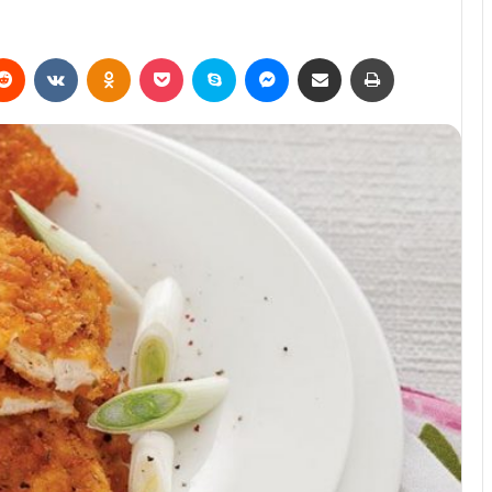
erest
Reddit
VKontakte
Odnoklassniki
Pocket
Skype
Messenger
E-Posta ile paylaş
Yazdır