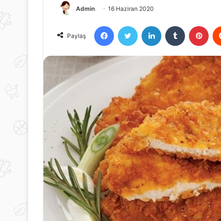
Admin
16 Haziran 2020
Facebook
Twitter
LinkedIn
Tumblr
Pint
Paylaş