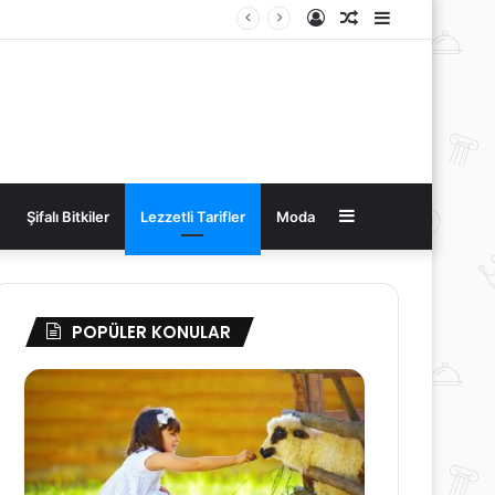
Kayıt
Rastgele
Kenar
Ol
Makale
Bölmesi
Kenar
Şifalı Bitkiler
Lezzetli Tarifler
Moda
Bölmesi
POPÜLER KONULAR