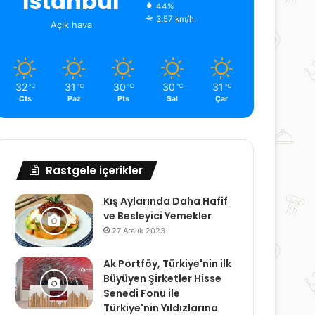
İstanbul
44%
3.57 km/h
Açık hava
32
31
30
30
31
℃
℃
℃
℃
℃
Cts
Paz
Pts
Sal
Çar
Rastgele içerikler
Kış Aylarında Daha Hafif
ve Besleyici Yemekler
27 Aralık 2023
Ak Portföy, Türkiye'nin ilk
Büyüyen Şirketler Hisse
Senedi Fonu ile
Türkiye'nin Yıldızlarına