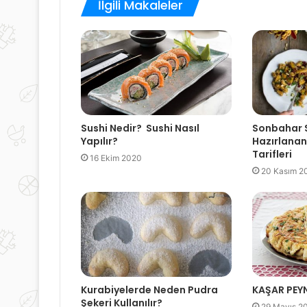
İlgili Makaleler
Sushi Nedir? Sushi Nasıl
Sonbahar S
Yapılır?
Hazırlanan
Tarifleri
16 Ekim 2020
20 Kasım 2
Kurabiyelerde Neden Pudra
KAŞAR PEYN
Şekeri Kullanılır?
29 Mayıs 2