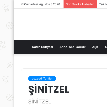
Yaz M
Cumartesi, Ağustos 8 2026
Son Dakika Haberleri
Kadın Dünyası
Anne-Aile-Çocuk
AŞK
S
Lezzetli Tarifler
ŞİNİTZEL
ŞİNİTZEL