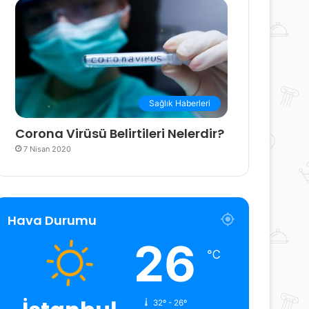
Sağlık Haberleri
Corona Virüsü Belirtileri Nelerdir?
7 Nisan 2020
Hava Durumu
26
℃
32º - 26º