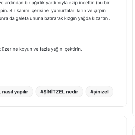
 ardından bir ağırlık yardımıyla ezip inceltin (bu bir
rpin. Bir kanım içerisine yumurtaları kırın ve çırpın
ra da galeta ununa batırarak kızgın yağda kızartın .
Yoğurtlu Meze Tarifleri
Muzlu Smoothie Tarifleri
ıt üzerine koyun ve fazla yağını çektirin.
Kaşar Peynirli Makarna Tarifleri
Kaşar Peynirli Pide Tarifleri
nasıl yapılır
ŞİNİTZEL nedir
şinizel
Yoğurt Tüketmenin Faydaları
Kış Mevsiminde Lezzetli Balık