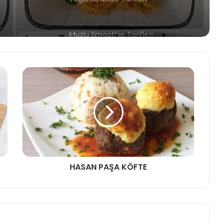
Kaşar Peynirli Makarna Tarifleri
Kaşar Peynirli Pide Tarifleri
Yoğurt Tüketmenin Faydaları
Kış Mevsiminde Lezzetli Balık
Yemekleri Nasıl Yapılır?
HASAN PAŞA KÖFTE
Yoğurtlu Tariflerle Sağlıklı Beslenme
Kaşar Peynirli Sandviç Tarifleri