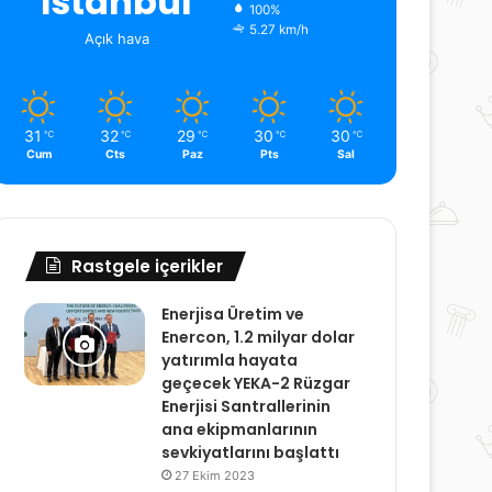
İstanbul
100%
5.27 km/h
Açık hava
31
32
29
30
30
℃
℃
℃
℃
℃
Cum
Cts
Paz
Pts
Sal
Rastgele içerikler
Enerjisa Üretim ve
Enercon, 1.2 milyar dolar
yatırımla hayata
geçecek YEKA-2 Rüzgar
Enerjisi Santrallerinin
ana ekipmanlarının
sevkiyatlarını başlattı
27 Ekim 2023