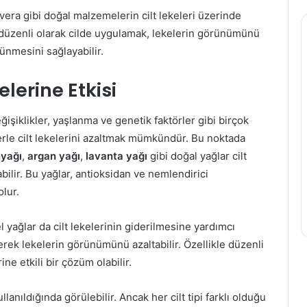
 vera gibi doğal malzemelerin cilt lekeleri üzerinde
 düzenli olarak cilde uygulamak, lekelerin görünümünü
rünmesini sağlayabilir.
iğer
Tırnaklara
elerine Etkisi
anması
Özel
ileri
Bakım
Nasıl
işiklikler, yaşlanma ve genetik faktörler gibi birçok
Yapılır?
erle cilt lekelerini azaltmak mümkündür. Bu noktada
nyağı
,
argan yağı
,
lavanta yağı
gibi doğal yağlar cilt
7 Ekim 2019
3 Mayıs 2020
ilir. Bu yağlar, antioksidan ve nemlendirici
raciğer Yağlanması
Tırnaklara Özel B
olur.
irtileri
Yapılır?
el yağlar da cilt lekelerinin giderilmesine yardımcı
erek lekelerin görünümünü azaltabilir. Özellikle düzenli
rine etkili bir çözüm olabilir.
ullanıldığında görülebilir. Ancak her cilt tipi farklı olduğu