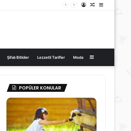
Kayıt
Rastgele
Kenar
Ol
Makale
Bölmesi
Kenar
Şifalı Bitkiler
Lezzetli Tarifler
Moda
Bölmesi
POPÜLER KONULAR