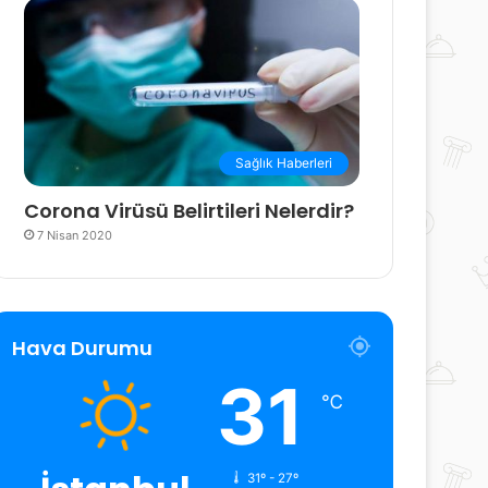
Sağlık Haberleri
Corona Virüsü Belirtileri Nelerdir?
7 Nisan 2020
Hava Durumu
31
℃
31º - 27º