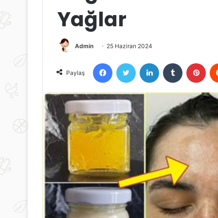
Yağlar
Admin
25 Haziran 2024
Facebook
Twitter
LinkedIn
Tumblr
Pint
Paylaş