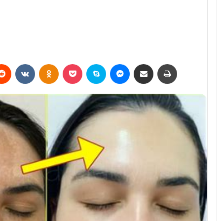
erest
Reddit
VKontakte
Odnoklassniki
Pocket
Skype
Messenger
E-Posta ile paylaş
Yazdır