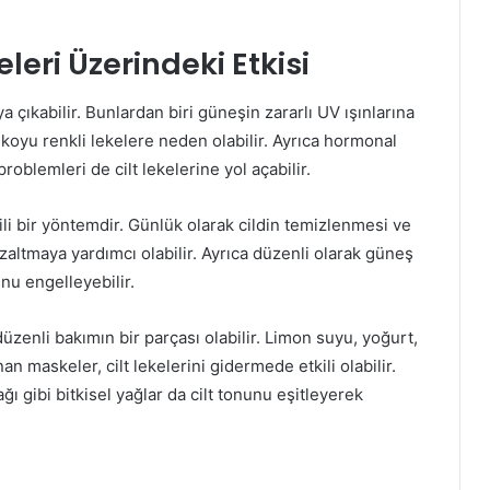
leri Üzerindeki Etkisi
ya çıkabilir. Bunlardan biri güneşin zararlı UV ışınlarına
 koyu renkli lekelere neden olabilir. Ayrıca hormonal
 problemleri de cilt lekelerine yol açabilir.
kili bir yöntemdir. Günlük olarak cildin temizlenmesi ve
altmaya yardımcı olabilir. Ayrıca düzenli olarak güneş
nu engelleyebilir.
düzenli bakımın bir parçası olabilir. Limon suyu, yoğurt,
n maskeler, cilt lekelerini gidermede etkili olabilir.
ğı gibi bitkisel yağlar da cilt tonunu eşitleyerek
Kilo Verme Sürecinde Süper Gıdalar
Bebeklerde Gelişim Becerileri: Hangi