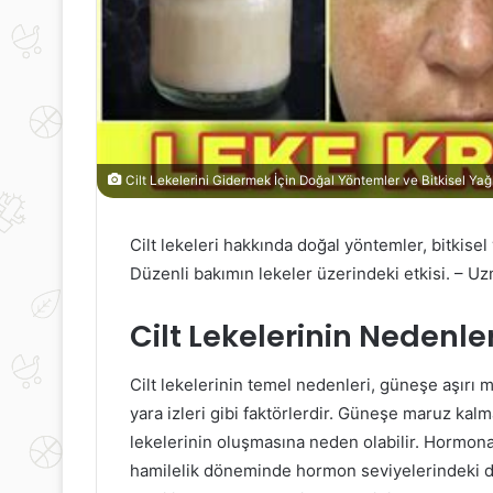
Cilt Lekelerini Gidermek İçin Doğal Yöntemler ve Bitkisel Yağ
Cilt lekeleri hakkında doğal yöntemler, bitkisel
Düzenli bakımın lekeler üzerindeki etkisi. – U
Cilt Lekelerinin Nedenler
Cilt lekelerinin temel nedenleri, güneşe aşırı 
yara izleri gibi faktörlerdir. Güneşe maruz kalma
lekelerinin oluşmasına neden olabilir. Hormonal d
hamilelik döneminde hormon seviyelerindeki da