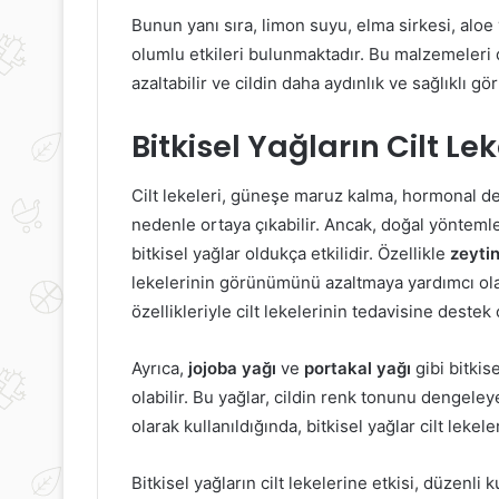
Bunun yanı sıra, limon suyu, elma sirkesi, aloe
olumlu etkileri bulunmaktadır. Bu malzemeleri
azaltabilir ve cildin daha aydınlık ve sağlıklı gö
İyi
Karac
Bitkisel Yağların Cilt Lek
Bir
Yağl
Bağışıklık
Belirt
Sistemi
Cilt lekeleri, güneşe maruz kalma, hormonal değ
İçin
nedenle ortaya çıkabilir. Ancak, doğal yönteml
Doğal
28 Temmuz 2023
bitkisel yağlar oldukça etkilidir. Özellikle
zeyti
Öneriler:
İyi Bir Bağışıklık Sistemi İçin
2
lekelerinin görünümünü azaltmaya yardımcı olab
Vücudunuzu
Doğal Öneriler: Vücudunuzu
Ka
Güçlendirin
özellikleriyle cilt lekelerinin tedavisine destek 
Güçlendirin
Bel
Ayrıca,
jojoba yağı
ve
portakal yağı
gibi bitkis
olabilir. Bu yağlar, cildin renk tonunu dengeley
olarak kullanıldığında, bitkisel yağlar cilt lekele
Bitkisel yağların cilt lekelerine etkisi, düzenli k