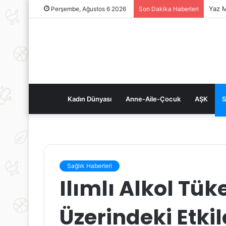
Yaz M
Perşembe, Ağustos 6 2026
Son Dakika Haberleri
Kadın Dünyası
Anne-Aile-Çocuk
AŞK
S
Sağlık Haberleri
Ilımlı Alkol Tük
Üzerindeki Etkil