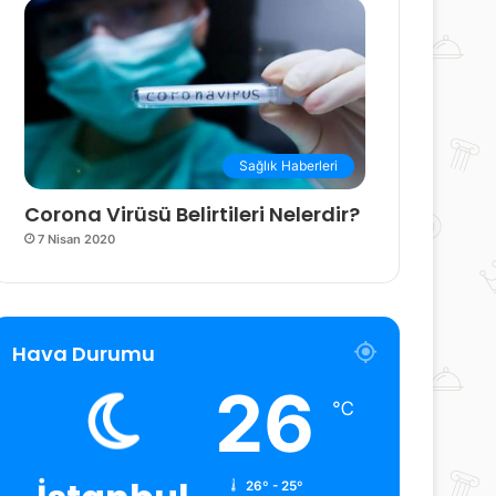
Sağlık Haberleri
Corona Virüsü Belirtileri Nelerdir?
7 Nisan 2020
Hava Durumu
26
℃
26º - 25º