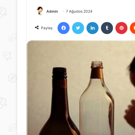
Admin
7 Ağustos 2024
Facebook
Twitter
LinkedIn
Tumblr
Pint
Paylaş