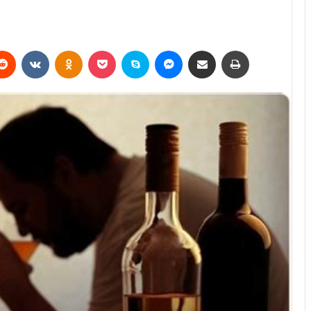
erest
Reddit
VKontakte
Odnoklassniki
Pocket
Skype
Messenger
E-Posta ile paylaş
Yazdır