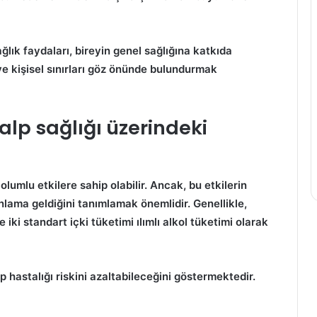
Kış
Aylarında
ağlık faydaları, bireyin genel sağlığına katkıda
Bağışıklık
ve kişisel sınırları göz önünde bulundurmak
Sistemini
Güçlendiren
Yiyecekler
14 Kasım 2023
kalp sağlığı üzerindeki
Kış Aylarında Bağışıklık
Sistemini Güçlendiren
? Nasıl yapılır?
Yiyecekler
 olumlu etkilere sahip olabilir. Ancak, bu etkilerin
 anlama geldiğini tanımlamak önemlidir. Genellikle,
se iki standart içki tüketimi
ılımlı alkol tüketimi
olarak
p hastalığı riskini azaltabileceğini göstermektedir.