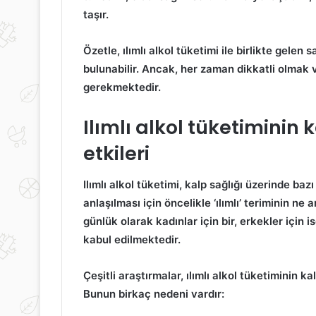
taşır.
letişim
Dermapen
Neden
nedir?
Özetle,
ılımlı alkol tüketimi
ile birlikte gelen s
nemlidir?
Nasıl
bulunabilir. Ancak, her zaman dikkatli olmak 
yapılır?
gerekmektedir.
Ilımlı alkol tüketiminin 
etkileri
14 Temmuz 2020
1 Eylül 2020
İletişim Neden Önemlidir?
Dermapen nedir
Ilımlı alkol tüketimi
, kalp sağlığı üzerinde bazı
anlaşılması için öncelikle ‘ılımlı’ teriminin ne
günlük olarak kadınlar için bir, erkekler için i
kabul edilmektedir.
Çeşitli araştırmalar,
ılımlı alkol tüketiminin
kal
Bunun birkaç nedeni vardır: