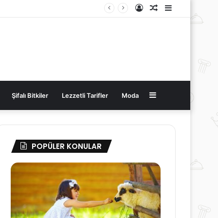
Kayıt
Rastgele
Kenar
Ol
Makale
Bölmesi
Kenar
Şifalı Bitkiler
Lezzetli Tarifler
Moda
Bölmesi
POPÜLER KONULAR