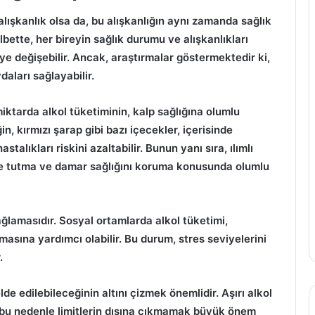
r alışkanlık olsa da, bu alışkanlığın aynı zamanda sağlık
lbette, her bireyin sağlık durumu ve alışkanlıkları
ye değişebilir. Ancak, araştırmalar göstermektedir ki,
ydaları sağlayabilir.
iktarda alkol tüketiminin, kalp sağlığına olumlu
ğin,
kırmızı şarap
gibi bazı içecekler, içerisinde
talıkları riskini azaltabilir. Bunun yanı sıra,
ılımlı
ede tutma ve damar sağlığını koruma konusunda olumlu
ğlamasıdır. Sosyal ortamlarda alkol tüketimi,
masına yardımcı olabilir. Bu durum,
stres
seviyelerini
.
lde edilebileceğinin altını çizmek önemlidir. Aşırı alkol
r; bu nedenle limitlerin dışına çıkmamak büyük önem