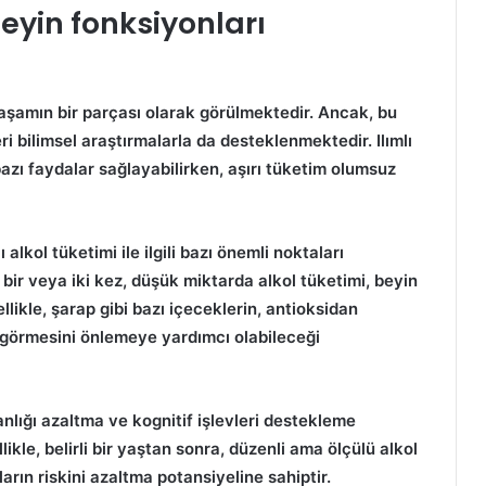
beyin fonksiyonları
yaşamın bir parçası olarak görülmektedir. Ancak, bu
ri bilimsel araştırmalarla da desteklenmektedir.
Ilımlı
 bazı faydalar sağlayabilirken, aşırı tüketim olumsuz
lı alkol tüketimi
ile ilgili bazı önemli noktaları
bir veya iki kez, düşük miktarda alkol tüketimi, beyin
llikle,
şarap
gibi bazı içeceklerin,
antioksidan
r görmesini önlemeye yardımcı olabileceği
nlığı azaltma
ve
kognitif işlevleri destekleme
likle, belirli bir yaştan sonra, düzenli ama ölçülü alkol
ların riskini azaltma potansiyeline sahiptir.