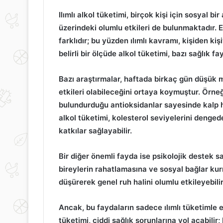
Ilımlı alkol tüketimi
, birçok kişi için sosyal bi
üzerindeki olumlu etkileri de bulunmaktadır. E
farklıdır; bu yüzden
ılımlı
kavramı, kişiden kişi
belirli bir ölçüde alkol tüketimi, bazı sağlık fa
Bazı araştırmalar
, haftada birkaç gün düşük m
etkileri olabileceğini ortaya koymuştur. Örne
bulundurduğu antioksidanlar sayesinde kalp has
alkol tüketimi
, kolesterol seviyelerini deng
katkılar sağlayabilir.
Bir diğer önemli fayda ise
psikolojik destek
sa
bireylerin rahatlamasına ve sosyal bağlar kur
düşürerek genel ruh halini olumlu etkileyebilir
Ancak, bu faydaların sadece
ılımlı tüketimle
e
tüketimi, ciddi sağlık sorunlarına yol açabili