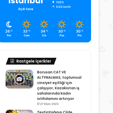
İstanbul
100%
5.03 km/h
Açık hava
26
33
34
30
30
℃
℃
℃
℃
℃
Per
Cum
Cts
Paz
Pts
Rastgele içerikler
Borusan CAT VE
ALTYNALMAS, toplumsal
cinsiyet eşitliği için
çalışıyor, Kazakistan iş
sahalarında kadın
istihdamını artırıyor
27 Ekim 2023
ZeytinYağının Cilde