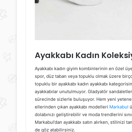
Kısırlık
Hamilelik
Riskini
Döneminde
Arttıran
Duygusal
Faktörler
Destek
Sistemleri
21 Haziran 2025
Ayakkabı Kadın Koleks
Hamilelik Dö
8 Eylül 2019
Kısırlık Riskini Arttıran Faktörler
Duygusal Dest
Ayakkabı kadın giyim kombinlerinin en özel üyeler
spor, düz taban veya topuklu olmak üzere birço
topuklu bir ayakkabı kadın ayakkabı kategorisin
ayakkabılar unutulmuyor. Gladyatör sandaletler ve
sürecinde sizlerle buluşuyor. Hem yeni yetenek
ellerinden çıkan ayakkabı modelleri
Markabul
ü
dolabınızı geliştirebilir ve moda trendlerini sı
Markabul’dan ayakkabı satın alırken, stilinizi t
de göz atabilirsiniz.