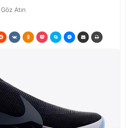
 Göz Atın
erest
Reddit
VKontakte
Odnoklassniki
Pocket
Skype
Messenger
E-Posta ile paylaş
Yazdır