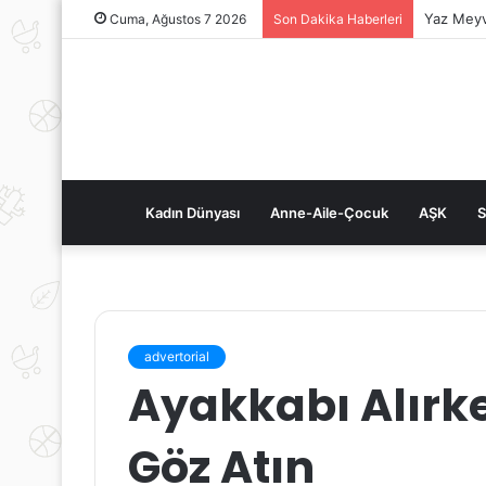
Yaz Meyv
Cuma, Ağustos 7 2026
Son Dakika Haberleri
Kadın Dünyası
Anne-Aile-Çocuk
AŞK
S
advertorial
Ayakkabı Alırke
Göz Atın