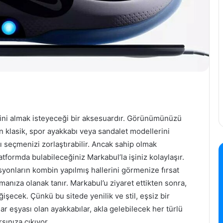
sini almak isteyeceği bir aksesuardır. Görünümünüzü
 klasik, spor ayakkabı veya sandalet modellerini
ı seçmenizi zorlaştırabilir. Ancak sahip olmak
atformda bulabileceğiniz Markabul’la işiniz kolaylaşır.
yonların kombin yapılmış hallerini görmenize fırsat
rmanıza olanak tanır. Markabul’u ziyaret ettikten sonra,
ğişecek. Çünkü bu sitede yenilik ve stil, eşsiz bir
r eşyası olan ayakkabılar, akla gelebilecek her türlü
şınıza çıkıyor.