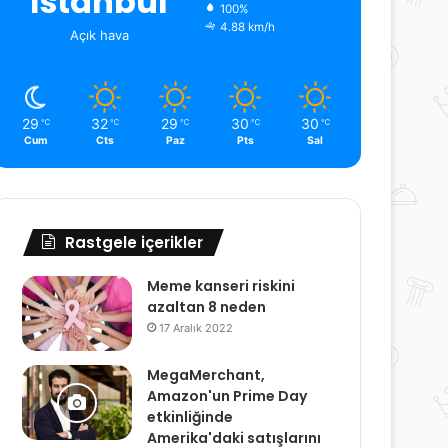
İstanbul
100%
4.88 km/h
Açık hava
29
32
29
30
30
℃
℃
℃
℃
℃
Cum
Cts
Paz
Pts
Sal
Rastgele içerikler
Meme kanseri riskini
azaltan 8 neden
17 Aralık 2022
MegaMerchant,
Amazon'un Prime Day
etkinliğinde
Amerika'daki satışlarını