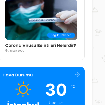
Sağlık Haberleri
Corona Virüsü Belirtileri Nelerdir?
7 Nisan 2020
Hava Durumu
30
℃
30º - 27º