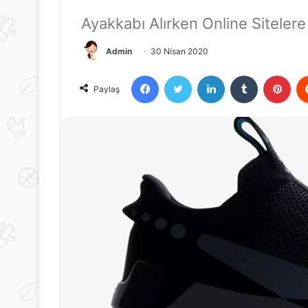
Ayakkabı Alırken Online Sitelere
Admin
30 Nisan 2020
Facebook
Twitter
LinkedIn
Tumblr
Pint
Paylaş