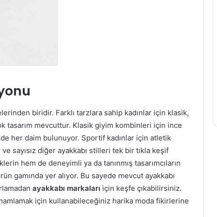
Oyun
Terapi:
Çocukların
Duygusal
Sağlığına
Katkıları
2 Eylül 2025
iyonu
neminde
Oyun Terapi: Çocukların
ek Sistemleri
Duygusal Sağlığına Katkıları
inden biridir. Farklı tarzlara sahip kadınlar için klasik,
k tasarım mevcuttur. Klasik giyim kombinleri için ince
de her daim bulunuyor. Sportif kadınlar için atletik
 sayısız diğer ayakkabı stilleri tek bir tıkla keşif
lerin hem de deneyimli ya da tanınmış tasarımcıların
rün gamında yer alıyor. Bu sayede mevcut ayakkabı
nırlamadan
ayakkabı markaları
için keşfe çıkabilirsiniz.
amamlamak için kullanabileceğiniz harika moda fikirlerine