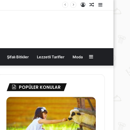
Kayıt
Rastgele
Kenar
Ol
Makale
Bölmesi
Kenar
Şifalı Bitkiler
Lezzetli Tarifler
Moda
Bölmesi
POPÜLER KONULAR