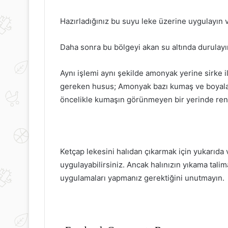
Hazırladığınız bu suyu leke üzerine uygulayın 
Hamilelikte
İncir
Daha sonra bu bölgeyi akan su altında durulayı
Güçlü
Zeytinyağı
Bağışıklık
Kürü
Sistemi
Nasıl
Aynı işlemi aynı şekilde amonyak yerine sirke i
İçin
Yapılır
gereken husus; Amonyak bazı kumaş ve boyaları
Beslenme
öncelikle kumaşın görünmeyen bir yerinde renk
Önerileri
11 Ocak 2024
4 Kasım 2020
Hamilelikte Güçlü Bağışıklık
İncir Zeytinya
Sistemi İçin Beslenme Önerileri
Yapılır
Ketçap lekesini halıdan çıkarmak için yukarıda
uygulayabilirsiniz. Ancak halınızın yıkama tali
uygulamaları yapmanız gerektiğini unutmayın.