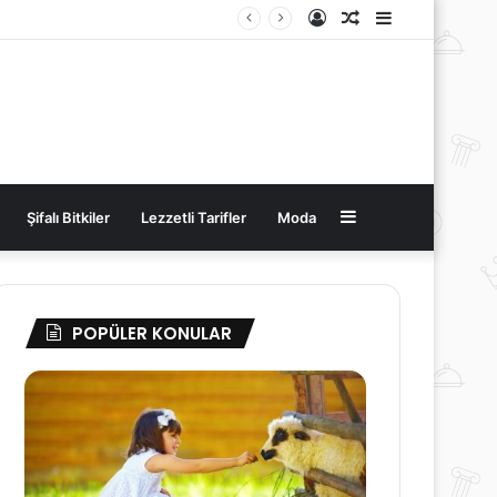
Kayıt
Rastgele
Kenar
Ol
Makale
Bölmesi
Kenar
Şifalı Bitkiler
Lezzetli Tarifler
Moda
Bölmesi
POPÜLER KONULAR