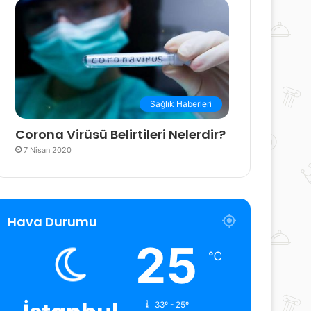
Sağlık Haberleri
Corona Virüsü Belirtileri Nelerdir?
7 Nisan 2020
Hava Durumu
25
℃
33º - 25º