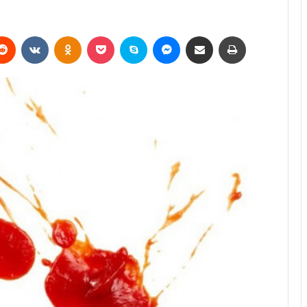
erest
Reddit
VKontakte
Odnoklassniki
Pocket
Skype
Messenger
E-Posta ile paylaş
Yazdır