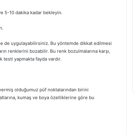
ve 5-10 dakika kadar bekleyin.
Yürürken
n.
Bacaklar
Neden
Bacaklar
le de uygulayabilirsiniz. Bu yöntemde dikkat edilmesi
Ağrır?
n renklerini bozabilir. Bu renk bozulmalarına karşı,
 testi yapmakta fayda vardır.
2 Aralık 2020
ğı Kürü Nasıl
Yürürken Bacaklar Neden
Bacaklar Ağrır?
 vermiş olduğumuz püf noktalarından birini
matlarına, kumaş ve boya özelliklerine göre bu
Meyve Suları ile Meyve Tüketiminin
Karşılaştırılması
Yoga Egzersizlerinin Sırt Ağrılarına
Etkisi