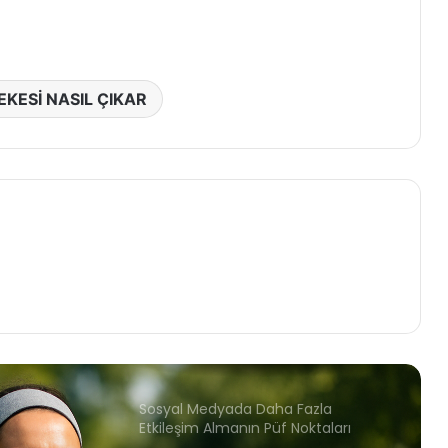
Evde Yapılabilen Doğal Cilt
Temizleme Maskeleri
EKESİ NASIL ÇIKAR
Demir Eksikliği Anemisinin Belirtileri
ve Doğal Tedavi Yöntemleri
Kış Aylarında Beslenme ile
Depresyonla Mücadele
Sosyal Medyada Daha Fazla
Etkileşim Almanın Püf Noktaları
Yazın Spor Yaparken Serin Kalmanın
Püf Noktaları