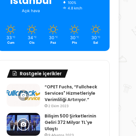
İstanbul
100%
4.8 km/h
Açık hava
33
34
30
30
30
℃
℃
℃
℃
℃
Cum
Cts
Paz
Pts
Sal
Rastgele içerikler
“OPET Fuchs, “Fullcheck
Services" Hizmetleriyle
Verimliliği Artırıyor.”
2 Ekim 2023
Bilişim 500 Şirketlerinin
Geliri 372 Milyar TL'ye
Ulaştı
9 Ağustos 2023