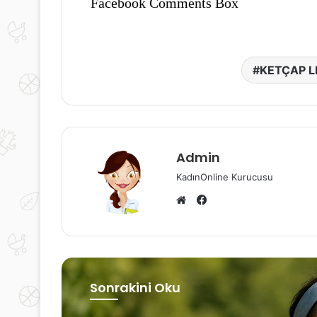
Facebook Comments Box
KETÇAP L
Admin
KadınOnline Kurucusu
Facebook
Web
sitesi
Sonrakini Oku