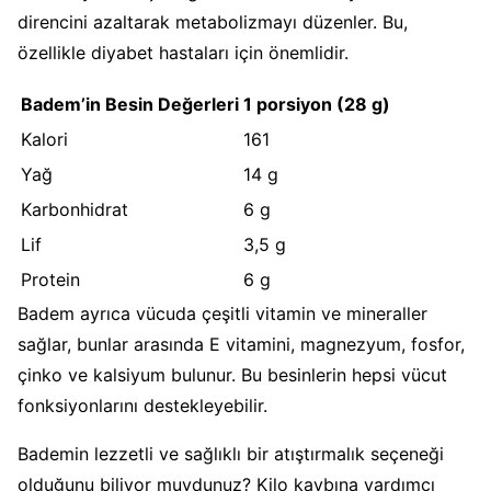
direncini azaltarak metabolizmayı düzenler. Bu,
özellikle diyabet hastaları için önemlidir.
Badem’in Besin Değerleri
1 porsiyon (28 g)
Kalori
161
Yağ
14 g
Karbonhidrat
6 g
Lif
3,5 g
Protein
6 g
Badem ayrıca vücuda çeşitli vitamin ve mineraller
sağlar, bunlar arasında E vitamini, magnezyum, fosfor,
çinko ve kalsiyum bulunur. Bu besinlerin hepsi vücut
fonksiyonlarını destekleyebilir.
Bademin lezzetli ve sağlıklı bir atıştırmalık seçeneği
olduğunu biliyor muydunuz? Kilo kaybına yardımcı