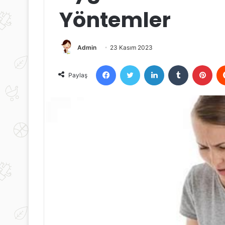
Yöntemler
Admin
23 Kasım 2023
Facebook
Twitter
LinkedIn
Tumblr
Pint
Paylaş