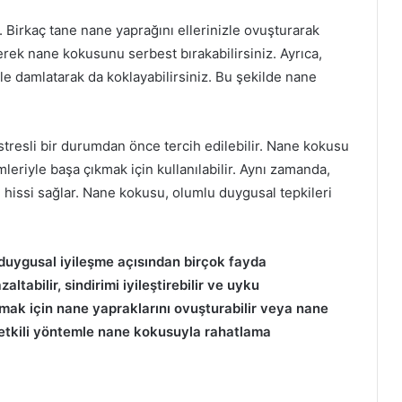
 Birkaç tane nane yaprağını ellerinizle ovuşturarak
erek nane kokusunu serbest bırakabilirsiniz. Ayrıca,
e damlatarak da koklayabilirsiniz. Bu şekilde nane
resli bir durumdan önce tercih edilebilir. Nane kokusu
mleriyle başa çıkmak için kullanılabilir. Aynı zamanda,
 hissi sağlar. Nane kokusu, olumlu duygusal tepkileri
Kilo Verme Sürecinde Süper Gıdalar
duygusal iyileşme açısından birçok fayda
Bebeklerde Gelişim Becerileri: Hangi
tabilir, sindirimi iyileştirebilir ve uyku
Aylarda Neler Yapmalı?
amak için nane yapraklarını ovuşturabilir veya nane
a etkili yöntemle nane kokusuyla rahatlama
Yaz Tatili İçin Çocuk Sağlığı Önerileri