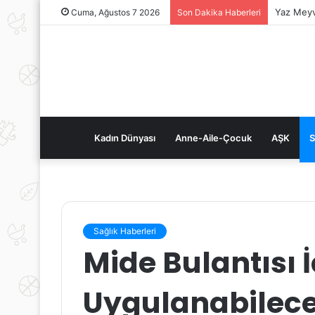
Yaz Meyv
Cuma, Ağustos 7 2026
Son Dakika Haberleri
Kadın Dünyası
Anne-Aile-Çocuk
AŞK
S
Sağlık Haberleri
Mide Bulantısı 
Uygulanabilec