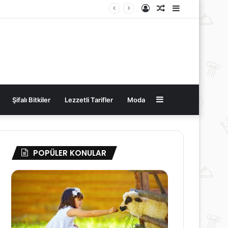
Kayıt
Rastgele
Kenar
Ol
Makale
Bölmesi
Kenar
Şifalı Bitkiler
Lezzetli Tarifler
Moda
Bölmesi
POPÜLER KONULAR