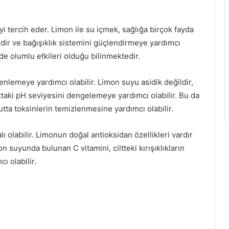
Çocuklarda
protez
kullanılırken
yi tercih eder. Limon ile su içmek, sağlığa birçok fayda
nelere
ndir ve bağışıklık sistemini güçlendirmeye yardımcı
dikkat
nde olumlu etkileri olduğu bilinmektedir.
edilmeli
9 Kasım 2022
Çocuklarda protez
lemeye yardımcı olabilir. Limon suyu asidik değildir,
nmanın İpuçları:
kullanılırken nelere dikkat
cuttaki pH seviyesini dengelemeye yardımcı olabilir. Bu da
Bir Hayat
edilmeli
tta toksinlerin temizlenmesine yardımcı olabilir.
alı olabilir. Limonun doğal antioksidan özellikleri vardır
on suyunda bulunan C vitamini, ciltteki kırışıklıkların
ı olabilir.