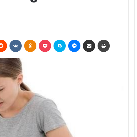
erest
Reddit
VKontakte
Odnoklassniki
Pocket
Skype
Messenger
E-Posta ile paylaş
Yazdır