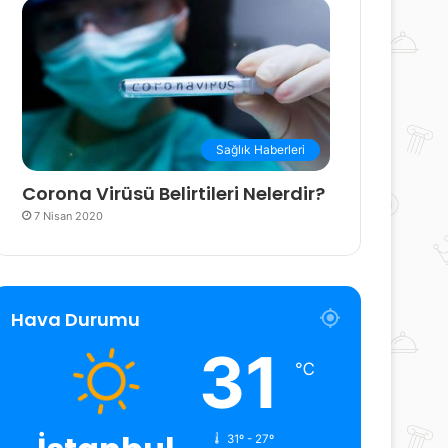
Sağlık Haberleri
Corona Virüsü Belirtileri Nelerdir?
7 Nisan 2020
Hava Durumu
31
℃
31º - 27º