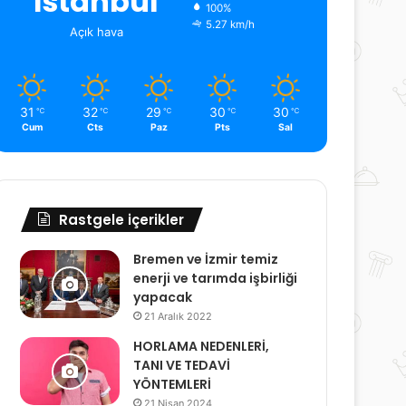
İstanbul
100%
5.27 km/h
Açık hava
31
32
29
30
30
℃
℃
℃
℃
℃
Cum
Cts
Paz
Pts
Sal
Rastgele içerikler
Bremen ve İzmir temiz
enerji ve tarımda işbirliği
yapacak
21 Aralık 2022
HORLAMA NEDENLERİ,
TANI VE TEDAVİ
YÖNTEMLERİ
21 Nisan 2024