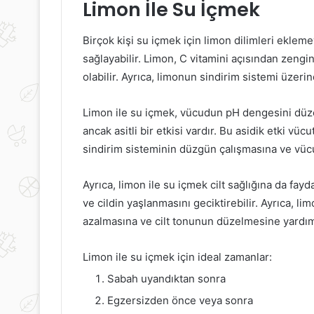
Limon İle Su İçmek
rkekleri
Sağlıklı
tkilemenin
Yaşlanmanın
olları
İpuçları:
Birçok kişi su içmek için limon dilimleri ekleme
Uzun
sağlayabilir. Limon, C vitamini açısından zengi
ve
olabilir. Ayrıca, limonun sindirim sistemi üzeri
Mutlu
Bir
8 Eylül 2024
Hayat
Limon ile su içmek, vücudun pH dengesini düzen
Sağlıklı Yaşla
30 Eylül 2019
ancak asitli bir etkisi vardır. Bu asidik etki vü
Erkekleri Etkilemenin Yolları
Uzun ve Mutlu 
sindirim sisteminin düzgün çalışmasına ve vücu
Ayrıca, limon ile su içmek cilt sağlığına da fayd
ve cildin yaşlanmasını geciktirebilir. Ayrıca, lim
azalmasına ve cilt tonunun düzelmesine yardımc
Limon ile su içmek için ideal zamanlar:
Sabah uyandıktan sonra
Egzersizden önce veya sonra