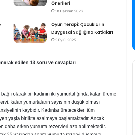
Önerileri
18 Haziran 2026
e
Oyun Terapi: Çocukların
Duygusal Sağlığına Katkıları
2 Eylül 2025
erak edilen 13 soru ve cevapları
e bağlı olarak bir kadının iki yumurtalığında kalan üreme
zervi, kalan yumurtaların sayısının düşük olması
siyelinin kaybıdır. Kadınlar üretecekleri tüm
eyen yaşla birlikte azalmaya başlamaktadır. Ancak
n daha erken yumurta rezervleri azalabilmektedir.
arak 35 yaşından sonra yumurta rezervi düşmeye