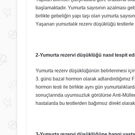
başlamaktadır. Yumurta sayısının azalması ge
birlikte gebeliğin yapı taşı olan yumurta sayısı
Yaşanan yumurtalık rezerv düşüklüğü testlerle b
2-Yumurta rezervi düşüklüğü nasıl tespit edi
Yumurta rezerv düşüklüğünün belirlenmesi için b
3. günü bazal hormon olarak adlandırdığımız 
hormon testi ile birlikte aynı gün yumurtalıklarda
sonuçlarında uyumsuzluk görülürse Anti-Müller
hastalarda bu testlerden bağımsız direkt olara
3-Yumurta rezervi düşüklüğüne hangi yaşta