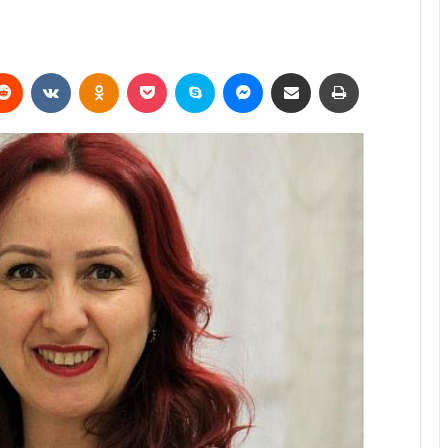
erest
Reddit
VKontakte
Odnoklassniki
Pocket
Skype
Messenger
E-Posta ile paylaş
Yazdır