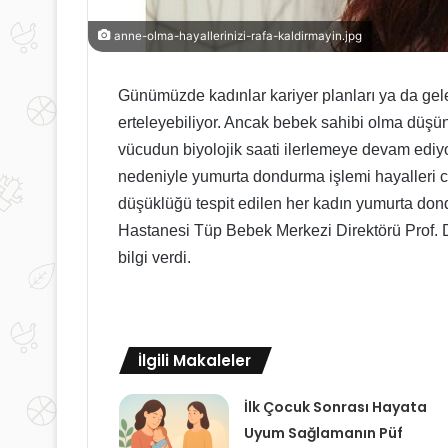
anne-olma-hayallerinizi-rafa-kaldirmayin.jpg
Günümüzde kadınlar kariyer planları ya da gele
erteleyebiliyor. Ancak bebek sahibi olma düşünc
vücudun biyolojik saati ilerlemeye devam ediyo
nedeniyle yumurta dondurma işlemi hayalleri ca
düşüklüğü tespit edilen her kadın yumurta don
Hastanesi Tüp Bebek Merkezi Direktörü Prof.
bilgi verdi.
İlgili Makaleler
İlk Çocuk Sonrası Hayata
Uyum Sağlamanın Püf