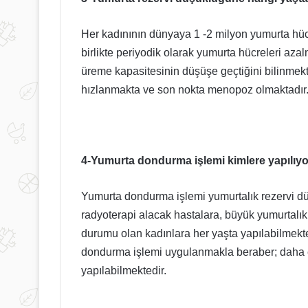
Her kadınının dünyaya 1 -2 milyon yumurta hücr
birlikte periyodik olarak yumurta hücreleri aza
Dünyada
Anne
üreme kapasitesinin düşüşe geçtiğini bilinmekt
Bir
Adayları
İlk:
Kışa
hızlanmakta ve son nokta menopoz olmaktadır
Epilepsi
Dikkat
Krizini
180
Saniye
15 Ekim 2022
Önceden
4-Yumurta dondurma işlemi kimlere yapılıy
Dünyada Bir İlk: Epilepsi Krizini
Uyarıyor
2 Aralık 2022
180 Saniye Önceden Uyarıyor
Anne Adayla
Yumurta dondurma işlemi yumurtalık rezervi dü
radyoterapi alacak hastalara, büyük yumurtalık 
durumu olan kadınlara her yaşta yapılabilmekte
dondurma işlemi uygulanmakla beraber; daha 
yapılabilmektedir.