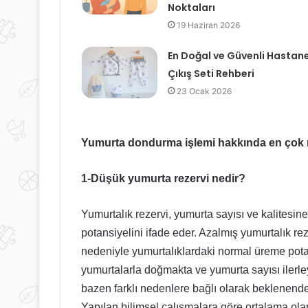
Noktaları
19 Haziran 2026
En Doğal ve Güvenli Hastan
Çıkış Seti Rehberi
23 Ocak 2026
Yumurta dondurma işlemi hakkında en çok m
1-Düşük yumurta rezervi nedir?
Yumurtalık rezervi, yumurta sayısı ve kalitesin
potansiyelini ifade eder. Azalmış yumurtalık re
nedeniyle yumurtalıklardaki normal üreme potan
yumurtalarla doğmakta ve yumurta sayısı ilerl
bazen farklı nedenlere bağlı olarak beklenende
Yapılan bilimsel çalışmalara göre ortalama ol