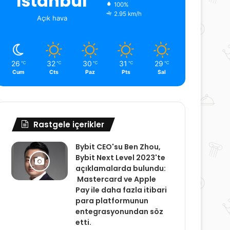
İstanbul
100%
2.95 km/h
Açık hava
26
32
30
31
29
℃
℃
℃
℃
℃
Cum
Cts
Paz
Pts
Sal
Rastgele içerikler
Bybit CEO'su Ben Zhou,
Bybit Next Level 2023'te
açıklamalarda bulundu:
Mastercard ve Apple
Pay ile daha fazla itibari
para platformunun
entegrasyonundan söz
etti.