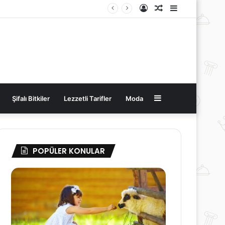
Kayıt
Rastgele
Kenar
Ol
Makale
Bölmesi
Kenar
Şifalı Bitkiler
Lezzetli Tarifler
Moda
Bölmesi
POPÜLER KONULAR