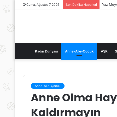
Yaz Meyv
Cuma, Ağustos 7 2026
Son Dakika Haberleri
Kadın Dünyası
Anne-Aile-Çocuk
AŞK
S
Anne-Aile-Çocuk
Anne Olma Haya
Kaldırmayın