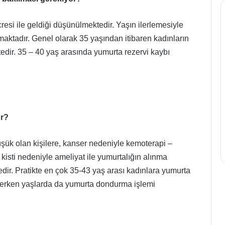
esi ile geldiği düşünülmektedir. Yaşın ilerlemesiyle
lmaktadır. Genel olarak 35 yaşından itibaren kadınların
İşte
edir. 35 – 40 yaş arasında yumurta rezervi kaybı
sağlıklı
ruh
.
haline
sahip
olmak
10 Ekim 2022
için
İşte sağlıklı ruh haline sahi
altın
or?
olmak için altın değerinde
değerinde
rı Kışa Dikkat
tavsiyeler
tavsiyeler
şük olan kişilere, kanser nedeniyle kemoterapi –
kisti nedeniyle ameliyat ile yumurtalığın alınma
dir. Pratikte en çok 35-43 yaş arası kadınlara yumurta
erken yaşlarda da yumurta dondurma işlemi