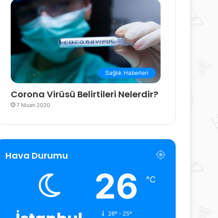
Sağlık Haberleri
Corona Virüsü Belirtileri Nelerdir?
7 Nisan 2020
Hava Durumu
26
℃
26º - 25º