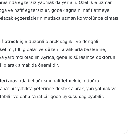
rasında egzersiz yapmak da yer alır. Özellikle uzman
oga ve hafif egzersizler, göbek ağrısını hafifletmeye
apılacak egzersizlerin mutlaka uzman kontrolünde olması
fifletmek
için düzenli olarak sağlıklı ve dengeli
timi, lifli gıdalar ve düzenli aralıklarla beslenme,
a yardımcı olabilir. Ayrıca, gebelik süresince doktorun
li olarak almak da önemlidir.
leri
arasında bel ağrısını hafifletmek için doğru
hat bir yatakta yeterince destek alarak, yan yatmak ve
Bebek Beslenmesinde Önemli Olan
tebilir ve daha rahat bir gece uykusu sağlayabilir.
Vitamin ve Mineraller
Hamileyken Hangi Yiyeceklerden
Kaçınmalıyız?