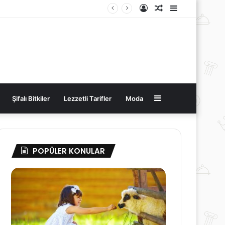
Kayıt
Rastgele
Kenar
Ol
Makale
Bölmesi
Kenar
Şifalı Bitkiler
Lezzetli Tarifler
Moda
Bölmesi
POPÜLER KONULAR