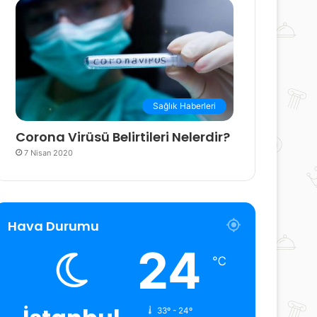
Sağlık Haberleri
Corona Virüsü Belirtileri Nelerdir?
7 Nisan 2020
Hava Durumu
24
℃
33º - 24º