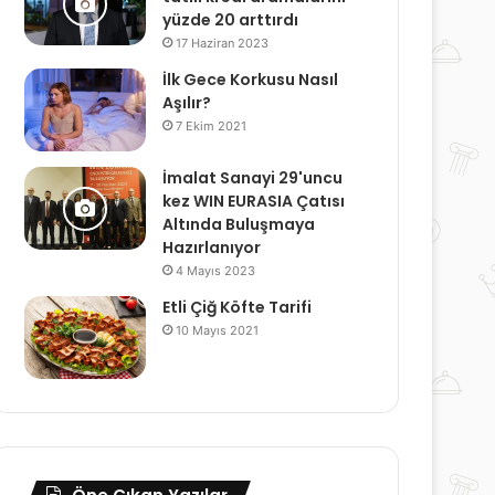
yüzde 20 arttırdı
17 Haziran 2023
İlk Gece Korkusu Nasıl
Aşılır?
7 Ekim 2021
İmalat Sanayi 29'uncu
kez WIN EURASIA Çatısı
Altında Buluşmaya
Hazırlanıyor
4 Mayıs 2023
Etli Çiğ Köfte Tarifi
10 Mayıs 2021