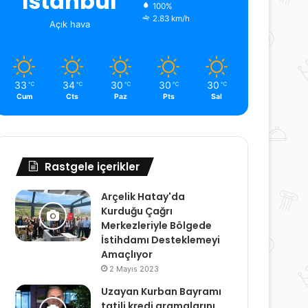
İstanbul
100%
2.83 km/h
Açık hava
33
34
30
30
30
℃
℃
℃
℃
℃
Cum
Cts
Paz
Pts
Sal
Rastgele içerikler
Arçelik Hatay'da
Kurduğu Çağrı
Merkezleriyle Bölgede
İstihdamı Desteklemeyi
Amaçlıyor
2 Mayıs 2023
Uzayan Kurban Bayramı
tatili kredi aramalarını