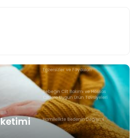
Bebeğin İlk Diş Çıkarma Süreci ve
Nasıl Yardımcı Olunmalı?
Hamilelik Döneminde Yapılan
Egzersizler ve Faydaları
Bebeğin Cilt Bakımı ve Hassas
Ciltlere Uygun Ürün Tavsiyeleri
Hamilelikte Bedenin Değişimi
Hamilelikte Kafein Tüketimi Zararlı
Mı?