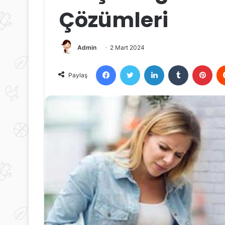
Çözümleri
Admin
2 Mart 2024
Facebook
Twitter
LinkedIn
Tumblr
Pint
Paylaş