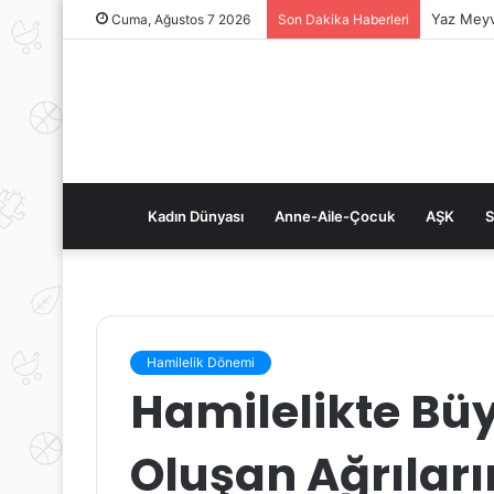
Yaz Meyv
Cuma, Ağustos 7 2026
Son Dakika Haberleri
Kadın Dünyası
Anne-Aile-Çocuk
AŞK
S
Hamilelik Dönemi
Hamilelikte Bü
Oluşan Ağrıları