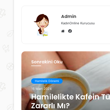
Admin
KadınOnline Kurucusu
Facebook
Web
sitesi
Sonrakini Oku
Hamilelik Dönemi
15 Mart 2024
Hamilelik Dönemi
Hamilelikte Diş Ağrısı
15 Mart 2024