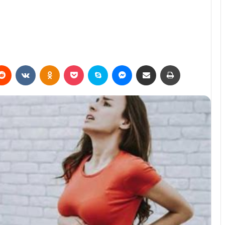
erest
Reddit
VKontakte
Odnoklassniki
Pocket
Skype
Messenger
E-Posta ile paylaş
Yazdır