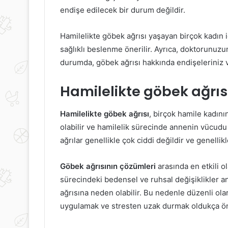
endişe edilecek bir durum değildir.
Saç
Kuşburnu
Dökülmesine
Çayının
Hamilelikte göbek ağrısı yaşayan birçok kadın 
itkisel
Faydaları
sağlıklı beslenme önerilir. Ayrıca, doktorunuz
Çözüm
Nelerdir?
durumda, göbek ağrısı hakkında endişeleriniz 
Hamilelikte göbek ağrıs
6 Nisan 2022
20 Mayıs 2021
Saç Dökülmesine Bitkisel
Kuşburnu Çayı
Hamilelikte göbek ağrısı
, birçok hamile kadını
Çözüm
Nelerdir?
olabilir ve hamilelik sürecinde annenin vücudu
ağrılar genellikle çok ciddi değildir ve genellikl
Göbek ağrısının çözümleri
arasında en etkili o
sürecindeki bedensel ve ruhsal değişiklikler an
ağrısına neden olabilir. Bu nedenle düzenli ola
uygulamak ve stresten uzak durmak oldukça ön