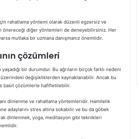
Makyaj
Temizliği
için rahatlama yöntemi olarak düzenli egzersiz ve
Neden
un önereceği diğer yöntemleri de deneyebilirsiniz. Her
Önemlidir
varsa mutlaka bir uzmana danışmanız önemlidir.
ının çözümleri
6 Eylül 2022
nın Faydaları
Makyaj Temizliği Neden
n yaşadığı bir durumdur. Bu ağrıların birçok farklı nedeni
Önemlidir
 üzerindeki değişikliklerden kaynaklanabilir. Ancak bu
e basit çözümlerle hafifletilebilir.
lanı dinlenme ve rahatlama yöntemleridir. Hamilelik
ne adaylarını stres altına sokabilir ve bu da göbek
rak dinlenmek, yoga, meditasyon gibi teknikleri
emlidir.