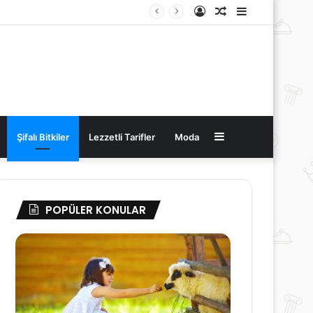
Kayıt
Rastgele
Kenar
Ol
Makale
Bölmesi
Kenar
Şifalı Bitkiler
Lezzetli Tarifler
Moda
Bölmesi
POPÜLER KONULAR