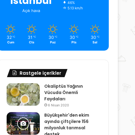
İstanbul
46%
5.13 km/h
Açık hava
32
31
30
30
30
℃
℃
℃
℃
℃
Cum
Cts
Paz
Pts
Sal
Rastgele içerikler
Okaliptüs Yağının
Vücuda Önemli
Faydaları
6 Nisan 2020
Büyükşehir'den ekim
ayında çiftçilere 156
milyonluk tarımsal
destek