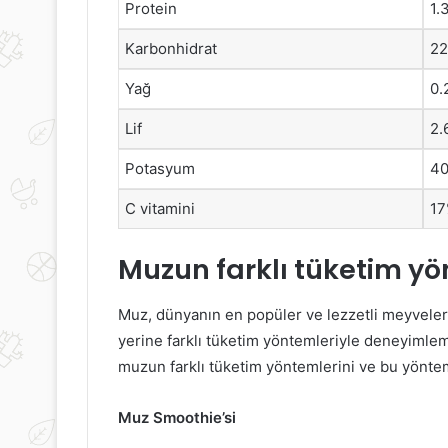
Protein
1.
Meme
6.
anseri
Pembe
Karbonhidrat
22
elirtileri,
Festival
eşhisi
8
Yağ
0.
ve
Ekim’de
Lif
2.
edavisi
Gerçekleşecek
15 Mart 2024
30 Eylül 2022
Potasyum
4
Meme Kanseri Belirtileri, Teşhisi
6. Pembe Festi
ve Tedavisi
Gerçekleşecek
C vitamini
17
Muzun farklı tüketim yö
Muz, dünyanın en popüler ve lezzetli meyvele
yerine farklı tüketim yöntemleriyle deneyimleme
muzun farklı tüketim yöntemlerini ve bu yöntem
Muz Smoothie’si