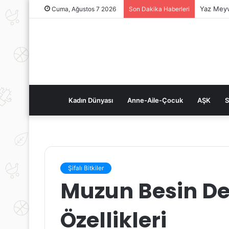
Yaz Meyv
Cuma, Ağustos 7 2026
Son Dakika Haberleri
Kadın Dünyası
Anne-Aile-Çocuk
AŞK
S
Şifalı Bitkiler
Muzun Besin De
Özellikleri