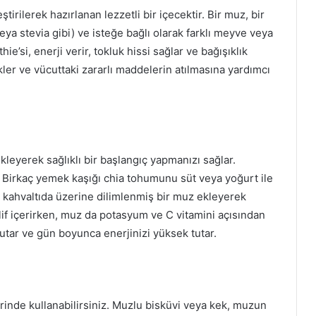
tirilerek hazırlanan lezzetli bir içecektir. Bir muz, bir
veya stevia gibi) ve isteğe bağlı olarak farklı meyve veya
ie’si, enerji verir, tokluk hissi sağlar ve bağışıklık
kler ve vücuttaki zararlı maddelerin atılmasına yardımcı
ekleyerek sağlıklı bir başlangıç yapmanızı sağlar.
z. Birkaç yemek kaşığı chia tohumunu süt veya yoğurt ile
 kahvaltıda üzerine dilimlenmiş bir muz ekleyerek
 lif içerirken, muz da potasyum ve C vitamini açısından
utar ve gün boyunca enerjinizi yüksek tutar.
iflerinde kullanabilirsiniz. Muzlu bisküvi veya kek, muzun