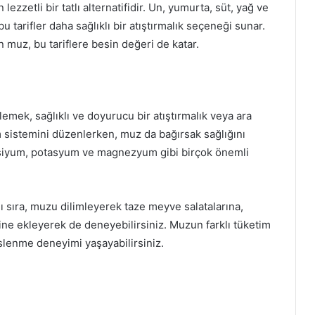
 lezzetli bir tatlı alternatifidir. Un, yumurta, süt, yağ ve
 tarifler daha sağlıklı bir atıştırmalık seçeneği sunar.
n muz, bu tariflere besin değeri de katar.
emek, sağlıklı ve doyurucu bir atıştırmalık veya ara
im sistemini düzenlerken, muz da bağırsak sağlığını
alsiyum, potasyum ve magnezyum gibi birçok önemli
 sıra, muzu dilimleyerek taze meyve salatalarına,
ne ekleyerek de deneyebilirsiniz. Muzun farklı tüketim
Bitki Çaylarının Faydaları ve Çeşitleri
eslenme deneyimi yaşayabilirsiniz.
Mandalina ile Sağlığınıza Katkılar