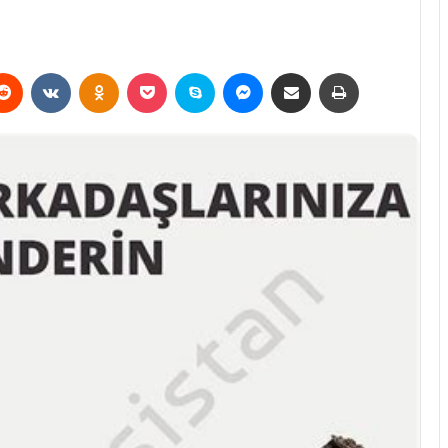
erest
Reddit
VKontakte
Odnoklassniki
Pocket
Skype
Messenger
E-Posta ile paylaş
Yazdır