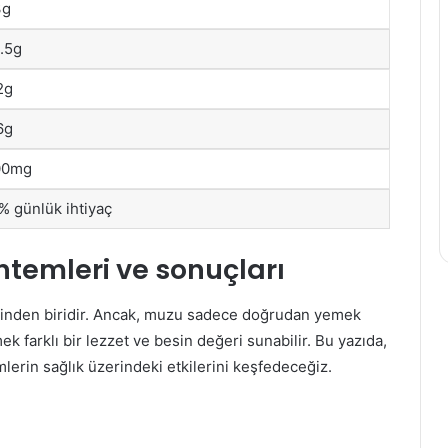
3g
Elma
Sirkesinin
.5g
Sivilcelere
Etkisi
2g
6g
00mg
val 8 Ekim’de
29 Aralık 2019
Elma Sirkesinin Sivilcelere Etki
% günlük ihtiyaç
ntemleri ve sonuçları
rinden biridir. Ancak, muzu sadece doğrudan yemek
k farklı bir lezzet ve besin değeri sunabilir. Bu yazıda,
lerin sağlık üzerindeki etkilerini keşfedeceğiz.