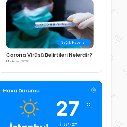
Sağlık Haberleri
Corona Virüsü Belirtileri Nelerdir?
7 Nisan 2020
Hava Durumu
27
℃
32º - 27º