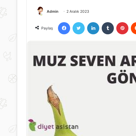
Admin
2 Aralık 2023
Facebook
Twitter
LinkedIn
Tumblr
Pint
Paylaş