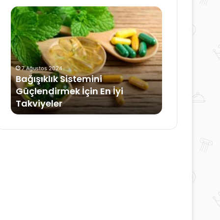
Cilt
Un
beyazlatan
Kurabiyesi
domates
maskeleri
10 Haziran 2023
Cilt beyazlatan domates
30 Eylül 2021
maskeleri
Un Kurabiy