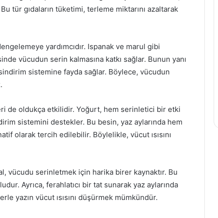
 Bu tür gıdaların tüketimi, terleme miktarını azaltarak
Bağışıklık
Sistemini
Güçlendirmek
İçin
ı dengelemeye yardımcıdır. Ispanak ve marul gibi
En
esinde vücudun serin kalmasına katkı sağlar. Bunun yanı
İyi
7 Ağustos 2024
a sindirim sistemine fayda sağlar. Böylece, vücudun
Takviyeler
Bağışıklık Sistemini
.
Güçlendirmek İçin En İyi
ratik Yolları
Takviyeler
ri de oldukça etkilidir. Yoğurt, hem serinletici bir etki
dirim sistemini destekler. Bu besin, yaz aylarında hem
atif olarak tercih edilebilir. Böylelikle, vücut ısısını
l, vücudu serinletmek için harika birer kaynaktır. Bu
udur. Ayrıca, ferahlatıcı bir tat sunarak yaz aylarında
lerle yazın vücut ısısını düşürmek mümkündür.