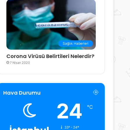
Sağlık Haberleri
Corona Virüsü Belirtileri Nelerdir?
7 Nisan 2020
Hava Durumu
24
℃
33º - 24º