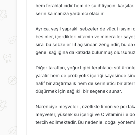
hem ferahlatıcıdır hem de su ihtiyacını karşılar.
irpikleri
Stres
olgunlaştırmak
Atmanın
serin kalmanıza yardımcı olabilir.
çin
Pratik
puçları
Yolları
Ayrıca, yeşil yapraklı sebzeler de vücut ısısın
besinler, içerdikleri vitamin ve mineraller say
sıra, bu sebzeler lif açısından zengindir, bu d
1 Mayıs 2021
genel sağlığına da katkıda bulunmuş olursunuz
Kirpikleri Dolgunlaştırmak İçin
15 Temmuz 2020
İpuçları
Stres Atmanın P
Diğer taraftan, yoğurt gibi ferahlatıcı süt ürünle
yaratır hem de probiyotik içeriği sayesinde sin
hafif bir atıştırmalık hem de serinletici bir altern
düşürmek için sağlıklı bir seçenek sunar.
Narenciye meyveleri, özellikle limon ve portaka
meyveler, yüksek su içeriği ve C vitamini ile dol
tercih edilmektedir. Bu nedenle, doğal yöntem