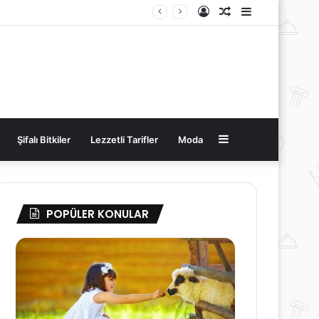
Kayıt
Rastgele
Kenar
Ol
Makale
Bölmesi
Kenar
Şifalı Bitkiler
Lezzetli Tarifler
Moda
Bölmesi
POPÜLER KONULAR