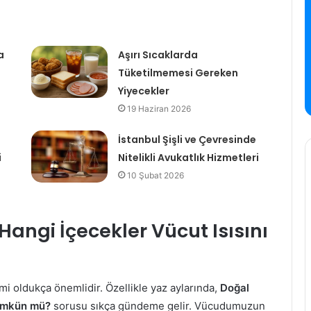
a
Aşırı Sıcaklarda
Tüketilmemesi Gereken
Yiyecekler
19 Haziran 2026
İstanbul Şişli ve Çevresinde
i
Nitelikli Avukatlık Hizmetleri
10 Şubat 2026
Hangi İçecekler Vücut Isısını
imi oldukça önemlidir. Özellikle yaz aylarında,
Doğal
Mümkün mü?
sorusu sıkça gündeme gelir. Vücudumuzun