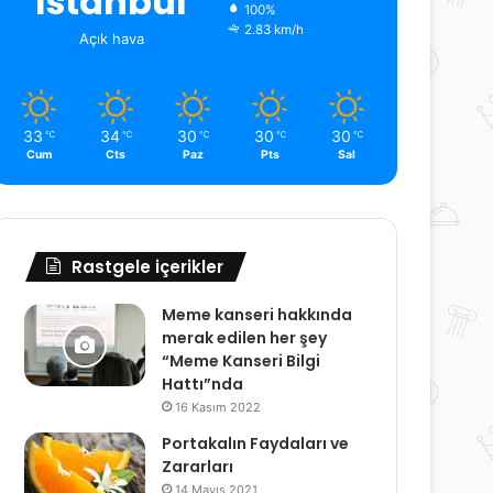
İstanbul
100%
2.83 km/h
Açık hava
33
34
30
30
30
℃
℃
℃
℃
℃
Cum
Cts
Paz
Pts
Sal
Rastgele içerikler
Meme kanseri hakkında
merak edilen her şey
“Meme Kanseri Bilgi
Hattı”nda
16 Kasım 2022
Portakalın Faydaları ve
Zararları
14 Mayıs 2021