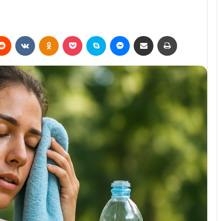
erest
Reddit
VKontakte
Odnoklassniki
Pocket
Skype
Messenger
E-Posta ile paylaş
Yazdır