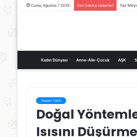
Yaz Meyv
Cuma, Ağustos 7 2026
Son Dakika Haberleri
Kadın Dünyası
Anne-Aile-Çocuk
AŞK
S
Yaşam Tarzı
Doğal Yöntemle
Isısını Düşür