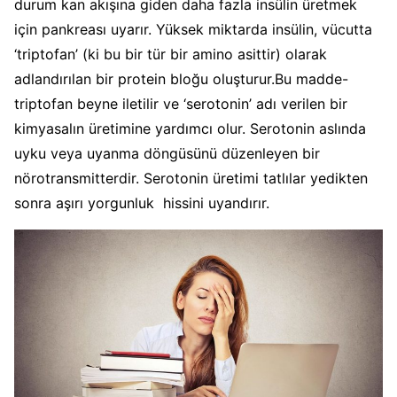
durum kan akışına giden daha fazla insülin üretmek
için pankreası uyarır. Yüksek miktarda insülin, vücutta
‘triptofan’ (ki bu bir tür bir amino asittir) olarak
adlandırılan bir protein bloğu oluşturur.Bu madde-
triptofan beyne iletilir ve ‘serotonin’ adı verilen bir
kimyasalın üretimine yardımcı olur. Serotonin aslında
uyku veya uyanma döngüsünü düzenleyen bir
nörotransmitterdir. Serotonin üretimi tatlılar yedikten
sonra aşırı yorgunluk hissini uyandırır.