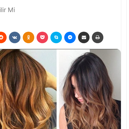
lir Mi
erest
Reddit
VKontakte
Odnoklassniki
Pocket
Skype
Messenger
E-Posta ile paylaş
Yazdır