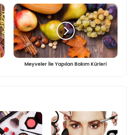
Güzellik Önerisi: Sade ve Doğal
Günlük Makyaj Teknikleri
Güzellik Sırları: Şişkin Gözler İçin
Doğal Çözümler
Meyveler İle Yapılan Bakım Kürleri
Güzellik Önerisi: Sağlıklı Cilt İçin Su
İçmenin Önemi
Güzellik Önerisi: Cilt Tipine Uygun
Peeling Ürünleri
Kalıcı Makyaj Nedir? Avantajları ve
Dezavantajları