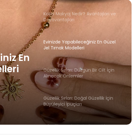
Evinizde Yapabileceğiniz En Güzel
Jel Tırnak Modelleri
Güzellik Sırları: Düzgün Bir Cilt İçin
Alınacak Önlemler
n Bir
lemler
Güzellik Sırları: Doğal Güzellik İçin
Büyüleyici İpuçları
iniz En
Güzellik Tavsiyeleri: Kilo Verirken
Cildinizi Korumanın Yolları
lleri
Güzellik Sırları: En İyi Kırışıklık Kremleri
Hangileri?