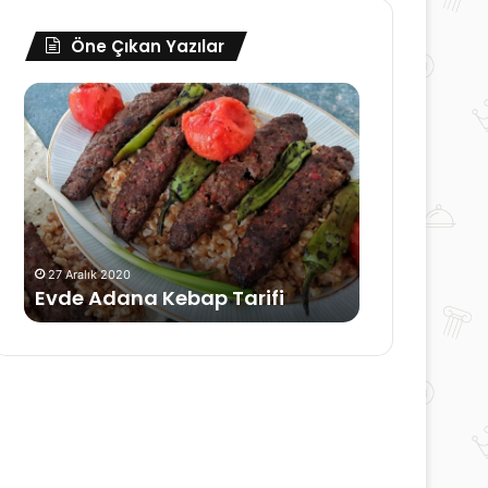
Öne Çıkan Yazılar
Su
Makyaj
Anahtardır
Hataları
ve
Nasıl
Düzeltilebilir?
30 Haziran 2024
Makyaj Hata
15 Eylül 2022
Su Anahtardır
Düzeltilebili