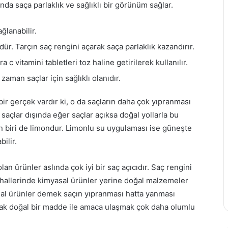
nda saça parlaklık ve sağlıklı bir görünüm sağlar.
ğlanabilir.
dür. Tarçın saç rengini açarak saça parlaklık kazandırır.
 c vitamini tabletleri toz haline getirilerek kullanılır.
zaman saçlar için sağlıklı olanıdır.
bir gerçek vardır ki, o da saçların daha çok yıpranması
saçlar dışında eğer saçlar açıksa doğal yollarla bu
en biri de limondur. Limonlu su uygulaması ise güneşte
ilir.
lan ürünler aslında çok iyi bir saç açıcıdır. Saç rengini
 hallerinde kimyasal ürünler yerine doğal malzemeler
sal ürünler demek saçın yıpranması hatta yanması
Güzellik Sırları: En İyi Kırışıklık Kremleri
rak doğal bir madde ile amaca ulaşmak çok daha olumlu
Hangileri?