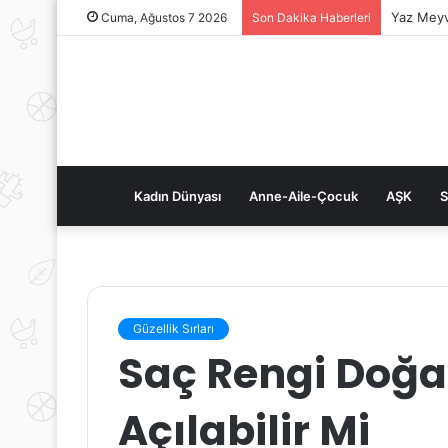
Yaz Meyv
Cuma, Ağustos 7 2026
Son Dakika Haberleri
Kadın Dünyası
Anne-Aile-Çocuk
AŞK
S
Güzellik Sırları
Saç Rengi Doğal 
Açılabilir Mi