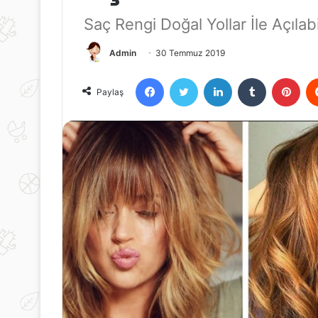
Saç Rengi Doğal Yollar İle Açılabi
Admin
30 Temmuz 2019
Facebook
Twitter
LinkedIn
Tumblr
Pint
Paylaş