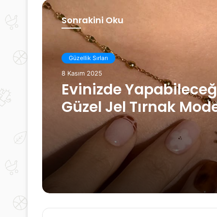
Sonrakini Oku
Güzellik Sırları
22 Nisan 2025
Güzellik Sırları
Güzellik Sırları: Düzgü
8 Kasım 2025
Cilt İçin Alınacak Ön
Evinizde Yapabileceğ
Güzel Jel Tırnak Mode