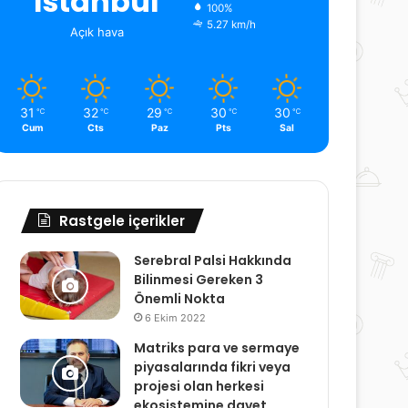
İstanbul
100%
5.27 km/h
Açık hava
31
32
29
30
30
℃
℃
℃
℃
℃
Cum
Cts
Paz
Pts
Sal
Rastgele içerikler
Serebral Palsi Hakkında
Bilinmesi Gereken 3
Önemli Nokta
6 Ekim 2022
Matriks para ve sermaye
piyasalarında fikri veya
projesi olan herkesi
ekosistemine davet