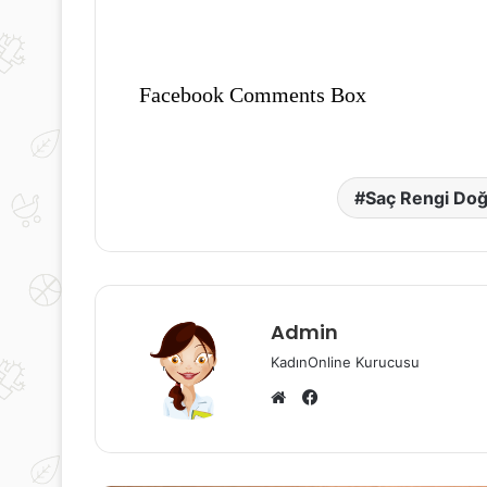
Facebook Comments Box
eşil
İnsülin
asulye
Direnci
alatası
Belirtileri
le
ve
iyet
Tedavisi
Saç Rengi Doğal
Nedir?
6 Mayıs 2021
İnsülin Direnci B
7 Mayıs 2021
Yeşil Fasulye Salatası ile Diyet
Tedavisi Nedir
Admin
KadınOnline Kurucusu
Facebook
Web
sitesi