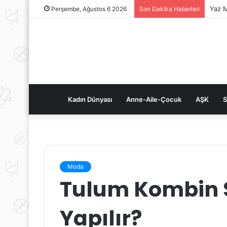
Yaz M
Perşembe, Ağustos 6 2026
Son Dakika Haberleri
Kadın Dünyası
Anne-Aile-Çocuk
AŞK
S
Moda
Tulum Kombin S
Yapılır?