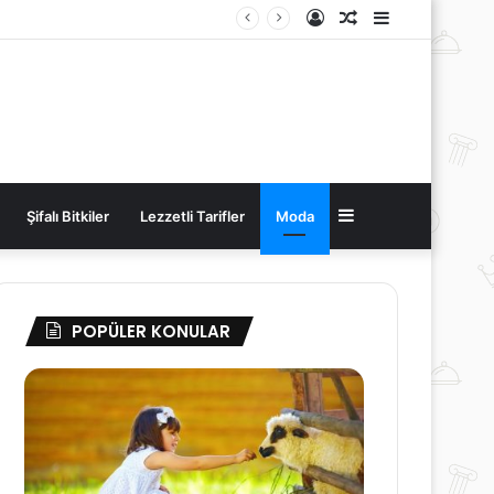
Kayıt
Rastgele
Kenar
Ol
Makale
Bölmesi
Kenar
Şifalı Bitkiler
Lezzetli Tarifler
Moda
Bölmesi
POPÜLER KONULAR