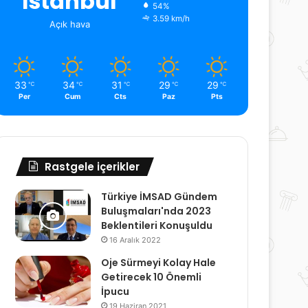
İstanbul
54%
3.59 km/h
Açık hava
33
34
31
29
29
℃
℃
℃
℃
℃
Per
Cum
Cts
Paz
Pts
Rastgele içerikler
Türkiye İMSAD Gündem
Buluşmaları'nda 2023
Beklentileri Konuşuldu
16 Aralık 2022
Oje Sürmeyi Kolay Hale
Getirecek 10 Önemli
İpucu
19 Haziran 2021