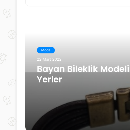
sitesi
Sonrakini Oku
Moda
2 Mart 2022
Star İnci’nin Özel Des
Pareo Modelleri