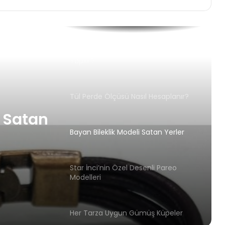
Çizme ile Kıyafet Kombini Nasıl
Yapılır?
Tül Perde Ölçüsü Nasıl Hesaplanır?
Bayan Bileklik Modeli Satan Yerler
enli
Star İnci’nin Özel Desenli Pareo
Modelleri
Her Tarza Uygun Gümüş Küpeler
BİSİKLET YAKA ERKEK TİŞÖRTLER NASIL
KOMBİNLENİR?