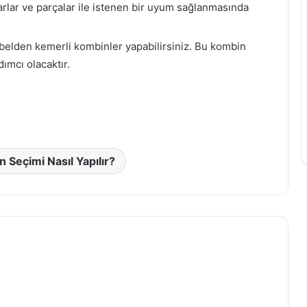
KIYMALI
arlar ve parçalar ile istenen bir uyum sağlanmasında
LAZANYA
 belden kemerli kombinler yapabilirsiniz. Bu kombin
ımcı olacaktır.
En Sık Kullanılan Altın Bileklik
24 Eylül 2020
Modelleri
edenleri
KIYMALI LAZANYA
 Seçimi Nasıl Yapılır?
GOORİN BROS ASLANLI BERE
MODELLERİ HATQUARTERS’DA
Bu Seneye Özel Kış Gelinlik Modelleri
Kombin Önerileri