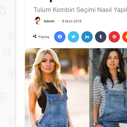
Tulum Kombin Seçimi Nasıl Yapıl
Admin
8 Ekim 2019
Facebook
Twitter
LinkedIn
Tumblr
Pint
Paylaş