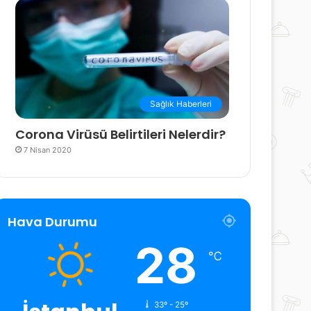
Sağlık Haberleri
Corona Virüsü Belirtileri Nelerdir?
7 Nisan 2020
Hava Durumu
28
℃
33º - 25º