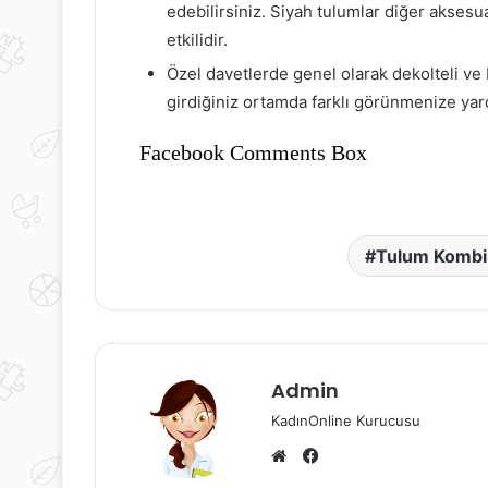
Göz
Gizli
edebilirsiniz. Siyah tulumlar diğer aksesu
ağlığı
Şekerin
etkilidir.
çin
Nedenleri
Beslenme:
Özel davetlerde genel olarak dekolteli ve
Görme
girdiğiniz ortamda farklı görünmenize yard
ozukluklarını
17 Şubat 2025
Önlemek
Göz Sağlığı İçin Beslenme:
Facebook Comments Box
çin
Görme Bozukluklarını Önlemek
lınacak
16 Eylül 2019
İçin Alınacak Önlemler
Gizli Şekerin N
Önlemler
Tulum Kombin
Admin
KadınOnline Kurucusu
Facebook
Web