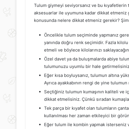
Tulum giymeyi seviyorsanız ve bu kıyafetlerin 
aksesuarlar ile uyumuna kadar dikkat etmeniz g
konusunda nelere dikkat etmeniz gerekir? Şimd
Öncelikle tulum seçiminde yapmanız gere
yanında doğru renk seçimidir. Fazla kilolu
etmeli ve böylece kilolarınızı saklayacağın
Özel davet ya da buluşmalarda abiye tulum
tulumunuzu uyumlu bir hale getirmelisiniz
Eğer kısa boyluysanız, tulumun altına yük
Ayrıca ayakkabının rengi de yine tulumun r
Seçtiğiniz tulumun kumaşının kaliteli ve i
dikkat etmelisiniz. Çünkü sıradan kumaşlar
Tek parça bir kıyafet olan tulumların çanta
kullanılması her zaman etkileyici bir gör
Eğer tulum ile kombin yapmak isterseniz v