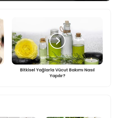
En Sık Kullanılan Altın Bileklik
Modelleri
GOORİN BROS ASLANLI BERE
MODELLERİ HATQUARTERS’DA
Bu Seneye Özel Kış Gelinlik Modelleri
Bitkisel Yağlarla Vücut Bakımı Nasıl
Yapılır?
Kombin Önerileri
Çizme ile Kıyafet Kombini Nasıl
Yapılır?