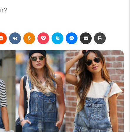
ır?
erest
Reddit
VKontakte
Odnoklassniki
Pocket
Skype
Messenger
E-Posta ile paylaş
Yazdır